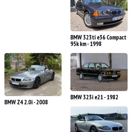
LÁTOGATÁSOK
Igen
ÉRTÉKESÍTÉS
Egyéni
GÉPJÁRMŰ-NYILVÁNTARTÁSI OKMÁNY
Spanyol
Videó
BMW 323ti e36 Compact
95k km - 1998
Leírás
Ez az 1999-es BMW 535i e39 Németországból származó, harmadik kézből származó
Kívülről az eladó szerint a jármű jó állapotban van. Az "Orientblau" színű karo
BMW 323i e21 - 1982
BMW Z4 2.0i - 2008
Belül az eladó szerint a jármű jó állapotban van. A Montana bőrkárpitozás ho
Ez a jármű a következő felszereltséggel rendelkezik: