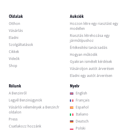
LÁTOGATÁSOK
Igen
ÉRTÉKESÍTÉS
egyéni
Oldalak
Aukciók
Otthon
Hozzon létre egy riasztást egy
Videó
modellen
Vásárlás
Riasztás létrehozása egy
Eladni
járműtípushoz
Leírás
Szolgáltatások
Értékesítési tanácsadás
Cikkek
Hogyan működik
Ez a 2006-os Alfa Romeo GT 3.2 V6 német eredetű 1. kézből származó autó, 137.
Videók
Gyakran ismételt kérdések
Shop
Vásároljon autót árverésen
Eladni egy autót árverésen
Rólunk
Nyelv
Kívülről az eladó szerint a jármű jó állapotban van. A szürke színű karosszéria
A Benzinről
English
Legyél Benzinügynök
Français
Vásárlói vélemények a Benzin.fr
Español
oldalon
Belül az eladó szerint a jármű jó állapotban van. A tevebőr kárpitozás nem sz
Italiano
- Fűtött első ülés
Press
Deutsch
- Kipörgésgátló rendszer (ASR)
Csatlakozz hozzánk
Polski
- Szervokormány