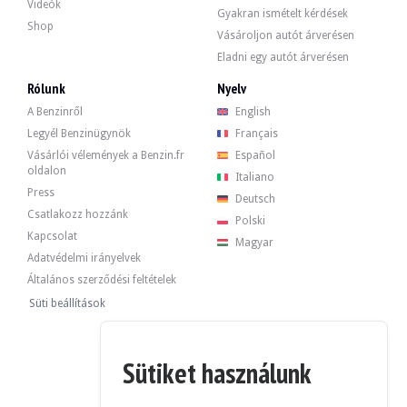
-vidange
Videók
Gyakran ismételt kérdések
-szűrők
Shop
Vásároljon autót árverésen
Eladni egy autót árverésen
Rólunk
Nyelv
Az autó 4 eredeti felnije jó állapotban van, jó állapotú gumiabroncsokkal szere
A Benzinről
English
Legyél Benzinügynök
Français
Vásárlói vélemények a Benzin.fr
Español
oldalon
Italiano
Press
Az eladó egy magánszemély, aki Franciaországban, Maudétour en Vexinben (95) t
Deutsch
Csatlakozz hozzánk
Az eladó tartalékárat kívánt meghatározni.
Polski
Kapcsolat
Magyar
Adatvédelmi irányelvek
Történeti jelentés
Általános szerződési feltételek
JELENTÉS MEGTEKINTÉSE
Süti beállítások
Galéria
Sütiket használunk