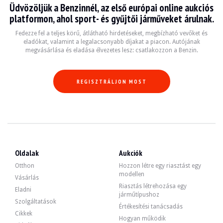
Üdvözöljük a Benzinnél, az első európai online aukciós
LÁTOGATÁSOK
Igen
platformon, ahol sport- és gyűjtői járműveket árulnak.
ÉRTÉKESÍTÉS
egyéni
GÉPJÁRMŰ-NYILVÁNTARTÁSI OKMÁNY
Francia
Fedezze fel a teljes körű, átlátható hirdetéseket, megbízható vevőket és
eladókat, valamint a legalacsonyabb díjakat a piacon. Autójának
megvásárlása és eladása élvezetes lesz: csatlakozzon a Benzin.
Leírás
Ez az 1995-ös francia Mini 80.000 km, igazolt Histovec jelentés. Az eladó szerin
REGISZTRÁLJON MOST
Kívülről az eladó szerint a jármű jó állapotban van. A zöld karosszérián csak n
Oldalak
Aukciók
Otthon
Hozzon létre egy riasztást egy
Belül az eladó szerint a jármű jó állapotban van. A szövetkárpitozáson a hasz
modellen
Vásárlás
Riasztás létrehozása egy
Eladni
járműtípushoz
Szolgáltatások
Értékesítési tanácsadás
Cikkek
Az 1,3 literes négyhengeres motor 53 lóerőt teljesített, amikor elhagyta a gyár
Hogyan működik