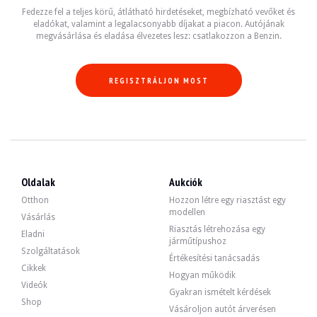
0320 A rövidítés elhagyása
Fedezze fel a teljes körű, átlátható hirdetéseket, megbízható vevőket és
0322 Komfort hozzáférés
eladókat, valamint a legalacsonyabb díjakat a piacon. Autójának
03AG Tolatókamera
megvásárlása és eladása élvezetes lesz: csatlakozzon a Benzin.
03AT Szaténozott alumínium tetőlécek
03L8 Szatén alumínium külső készlet
0420 Sötétített üvegezés
0430 A háttérvilágítás automatikus ki/bekapcsolása
REGISZTRÁLJON MOST
0431 Automatikus nappali/éjszakai belső visszapillantó tükör.
0481 Sport ülés
0488 Vezetői és utasoldali ágyéktámasz
0493 Tároló készlet
0494 Vezetői/utasoldali ülésfűtés
04AE Csúsztatható első középső kartámasz
04FV Fineline fa, világos / akcentus csík.
0508 Parkolássegítő rendszer (PDC)
Oldalak
Aukciók
0521 Esőérzékelő
0534 Automatikus légkondicionáló
Otthon
Hozzon létre egy riasztást egy
0552 Adaptív LED fényszóró
modellen
Vásárlás
0563 Világítási készlet
Riasztás létrehozása egy
05A1 LED ködlámpák
Eladni
járműtípushoz
05AC Távolsági asszisztens
Szolgáltatások
05AG Sávelhagyásra figyelmeztetés
Értékesítési tanácsadás
Cikkek
05AS Vezetőasszisztens
Hogyan működik
05DC Összecsukható hátsó fejtámla
Videók
Gyakran ismételt kérdések
05DF Sebességtartó automatika aktív+Stop&Go funkció
Shop
0609 Navigációs rendszer Professional
Vásároljon autót árverésen