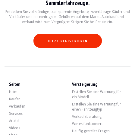
Sammlerfahrzeuge.
0320 Auslassung der Abkürzung
0322 Komfortzugang
Entdecken Sie vollständige, transparente Angebote, zuverlässige Käufer und
03AG Rückfahrkamera
Verkäufer und die niedrigsten Gebühren auf dem Markt. Autokauf und -
03AT Dachreling aus satiniertem Aluminium
verkauf wird zum Vergnügen: Steigen Sie bei Benzin ein.
03L8 Außeneinheit aus satiniertem Aluminium
0420 Getönte Verglasung
0430 Automatisch umschaltender In-/Extro-Spiegel
0431 Innenspiegel abblendbar automat.
JETZT REGISTRIEREN
0481 Sportsitz
0488 Lendenwirbelstütze Fahrer und Beifahrer
0493 Aufbewahrungsset
0494 Fahrer-/Beifahrersitzheizung
04AE Verschiebbare vordere Mittelarmlehne
04FV Fineline-Holz hell / Akzentleiste.
0508 Einparkhilfesystem (PDC)
0521 Regensensor
Seiten
Versteigerung
0534 Automatische Klimaanlage
0552 Adaptiver LED-Scheinwerfer
Heim
Erstellen Sie eine Warnung für
0563 Beleuchtungsset
ein Modell
05A1 LED-Nebelscheinwerfer
Kaufen
05AC Fernlichtassistent
Erstellen Sie eine Warnung für
verkaufen
05AG Spurwechselwarnung
einen Fahrzeugtyp
Services
05AS Fahrassistent
Verkaufsberatung
05DC Faltbare hintere Kopfstütze
Artikel
Wie es funktioniert
05DF Aktive Geschwindigkeitsregelung + Stop&Go-Funktion
Videos
0609 Navigationssystem Professional
Häufig gestellte Fragen