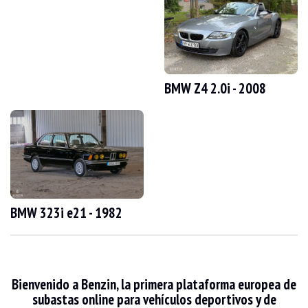
VISITAS
Sí
VENTAS
individual
DOCUMENTO DE MATRICULACIÓN DEL VEHÍCULO
Francés
Video
BMW Z4 2.0i - 2008
Descripción
Este BMW 330xi e46 de 2000, de origen francés, tiene 241 000 km, kilometraje c
En el exterior, el vendedor indica que el vehículo se encuentra en estado medio.
BMW 323i e21 - 1982
En el interior, el vendedor indica que el vehículo está en buen estado. La tap
Bienvenido a Benzin, la primera plataforma europea de
subastas online para vehículos deportivos y de