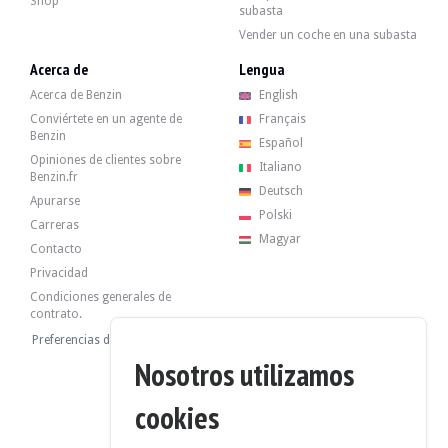
Shop
El vendedor es un particular ubicado en Francia, en Calvignac (46), y acepta v
subasta
El vendedor ha querido fijar un precio de reserva.
Vender un coche en una subasta
Acerca de
Lengua
Informe de historia
Acerca de Benzin
English
VISTA DEL INFORME
Conviértete en un agente de
Français
Benzin
Español
Opiniones de clientes sobre
Italiano
Benzin.fr
Galería
Deutsch
Apurarse
Polski
Carreras
Magyar
Contacto
Privacidad
Condiciones generales de
contrato.
Preferencias de cookies
Nosotros utilizamos
cookies