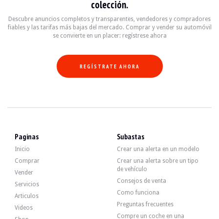
colección.
El motor de 6 cilindros y 3 litros desarrollaba 231 CV al salir de fábrica. El
Descubre anuncios completos y transparentes, vendedores y compradores
Agosto
2023 – 222 500
km :
fiables y las tarifas más bajas del mercado. Comprar y vender su automóvil
-Sustitución de los tubos de la dirección asistida.
se convierte en un placer: regístrese ahora
Septiembre
2023 - 223 500
km :
-Cambio de aceite de puentes y caja de cambios
-Sustitución del interruptor de encendido
REGÍSTRATE AHORA
Agosto
2024 – 233 000
km :
-Revisión preventiva de la válvula DISA, con un kit de aluminio.
-Sustitución de los filtros del habitáculo + gasolina.
noviembre
2024 - 236 000
km :
-Sustitución de los amortiguadores traseros.
-Sustitución de las mordazas del freno de mano.
Abril
2025 – 238 500
km :
-Revisión completa del circuito de refrigeración con sustitución del depósito 
Paginas
Subastas
Inicio
Crear una alerta en un modelo
Comprar
Crear una alerta sobre un tipo
de vehículo
Vender
El coche tiene sus cuatro llantas originales en buen estado, con neumáticos e
Consejos de venta
Servicios
Como funciona
Articulos
Preguntas frecuentes
Videos
Compre un coche en una