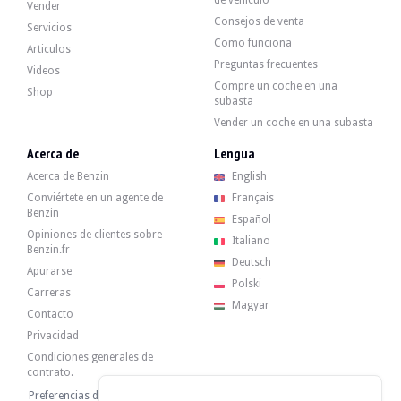
de vehículo
Vender
Consejos de venta
Servicios
Como funciona
Articulos
Yamaha Chappy Projet
Preguntas frecuentes
Videos
Compre un coche en una
Shop
subasta
Yamaha XT 500 - 1979
Vender un coche en una subasta
Acerca de
Lengua
Acerca de Benzin
English
Yamaha FJ 1200 - 1991
Conviértete en un agente de
Français
Benzin
Español
Opiniones de clientes sobre
Yamaha XJ600 - 1988
Italiano
Benzin.fr
Deutsch
Apurarse
Polski
Carreras
Yamaha VMax 1200 - 1989
Magyar
Contacto
7 000 €
Privacidad
Condiciones generales de
contrato.
Yamaha VMax 1200 - 1989
Preferencias de cookies