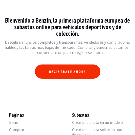
Yamaha Motos
Bienvenido a Benzin, la primera plataforma europea de
Les motos Yamaha sont réputées pour leur combinaison de performances, de fiab
subastas online para vehículos deportivos y de
Descubra todos nuestros anuncios de Yamaha Motos en venta. Encuentra tu Ya
colección.
Yamaha Motos — Vendido
Descubre anuncios completos y transparentes, vendedores y compradores
fiables y las tarifas más bajas del mercado. Comprar y vender su automóvil
se convierte en un placer: regístrese ahora
Yamaha 1200 VMax - 1990
4 500 €
REGÍSTRATE AHORA
Yamaha 1200 VMax - 1990
Yamaha Champ Projet - 1980
Paginas
Subastas
Inicio
Crear una alerta en un modelo
Comprar
Crear una alerta sobre un tipo
Yamaha BW 200 Big Wheel - 1985