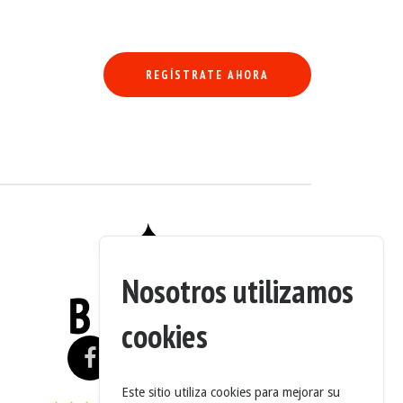
Mercedes-Benz. Disponible en berline tricorps standard (W220), longue (V
a mano en Benzin al mejor precio comprando a través de nuestro sistema
REGÍSTRATE AHORA
Nosotros utilizamos
cookies
Este sitio utiliza cookies para mejorar su