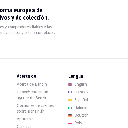
forma europea de
2005, est une série de véhicules haut de gamme du constructeur allemand 
vos y de colección.
se S W220 en venta. Encuentra tu Mercedes-Benz Classe S W220 de segund
s y compradores fiables y las
W220 — Vendido
móvil se convierte en un placer:
Acerca de
Lengua
Acerca de Benzin
English
Conviértete en un
Français
agente de Benzin
km - 2003
Español
Opiniones de clientes
Italiano
sobre Benzin.fr
Deutsch
Apurarse
03
Polski
Carreras