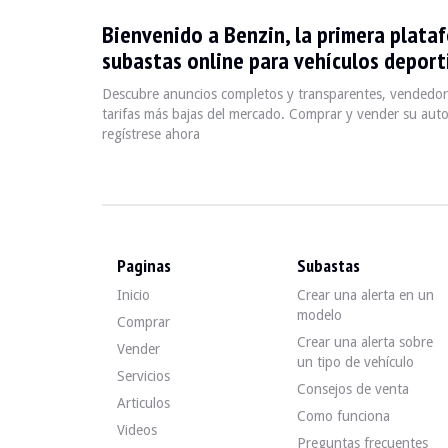
Bienvenido a Benzin, la primera plata
La Mercedes-Benz Classe S Type 220, produite de 1998 à 
subastas online para vehículos deporti
Descubra todos nuestros anuncios de Mercedes-Benz Clas
Descubre anuncios completos y transparentes, vendedore
Mercedes-Benz Classe S 
tarifas más bajas del mercado. Comprar y vender su auto
regístrese ahora
Mercedes-Benz S500 Lorinser - 2004
Paginas
Subastas
Mercedes-Benz S500 W220 - 1999
Inicio
Crear una alerta en un
modelo
Comprar
Crear una alerta sobre
Mercedes-Benz Classe S 600 w220 30k 
Vender
un tipo de vehículo
Servicios
Consejos de venta
Articulos
Como funciona
Mercedes-Benz Classe S 600 w220 - 20
Videos
Preguntas frecuentes