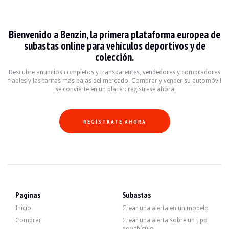
BMW Serie 8 e31
Bienvenido a Benzin, la primera plataforma europea de
La BMW Série 8 E31, produite entre 1989 et 1999, est une voiture de sport de l
subastas online para vehículos deportivos y de
colección.
Fiche technique
Descubre anuncios completos y transparentes, vendedores y compradores
fiables y las tarifas más bajas del mercado. Comprar y vender su automóvil
Années de production
Moteur
Puissance
Transmission
se convierte en un placer: regístrese ahora
1989 - 1999
V8 / V12
280 - 850 ch
Manuelle / Auto
REGÍSTRATE AHORA
Guide de l'acheteur
Lors de l'achat d'une BMW Série 8 E31, il est essentiel de vérifier l'état de la
Descubra todos nuestros anuncios de BMW Serie 8 e31 en venta. Encuentra tu 
Paginas
Subastas
BMW Serie 8 e31 — Vendido
Inicio
Crear una alerta en un modelo
Comprar
Crear una alerta sobre un tipo