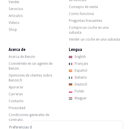
de vehículo
BMW 850CSi e31 - 1992
Vender
Consejos de venta
Servicios
Como funciona
Articulos
BMW 850i e31 - 1991
Preguntas frecuentes
Videos
Compre un coche en una
18 000 €
Shop
subasta
Vender un coche en una subasta
BMW 850i e31 - 1991
Acerca de
Lengua
Acerca de Benzin
English
Conviértete en un agente de
Français
BMW 850i e31- 1991
Benzin
Español
Opiniones de clientes sobre
27 489 €
Italiano
Benzin.fr
Deutsch
Apurarse
Polski
Carreras
BMW 850i e31- 1991
Magyar
Contacto
Privacidad
Condiciones generales de
BMW 850i e31 - 1993
contrato.
14 000 €
Preferencias de cookies