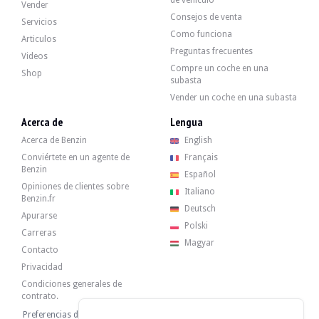
de vehículo
Audi S5 - 2008
Vender
Consejos de venta
10 000 €
Servicios
Como funciona
Articulos
Preguntas frecuentes
Videos
Compre un coche en una
Audi S5 - 2008
Shop
subasta
Vender un coche en una subasta
Audi S5 Cabriolet - 2015
Acerca de
Lengua
25 000 €
Acerca de Benzin
English
Conviértete en un agente de
Français
Benzin
Español
Opiniones de clientes sobre
Audi S5 Cabriolet - 2015
Italiano
Benzin.fr
Deutsch
Apurarse
Polski
Carreras
Audi S5 - 2008
Magyar
Contacto
Privacidad
Condiciones generales de
Audi S5 Cabriolet - 2009
contrato.
Preferencias de cookies