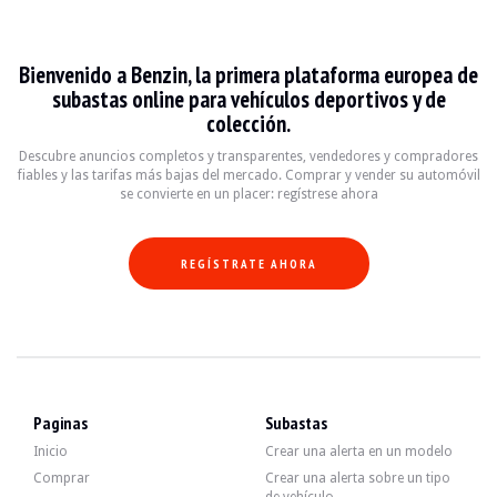
Audi S5
Bienvenido a Benzin, la primera plataforma europea de
L'Audi S5 est une voiture de sport emblématique qui a captivé les passionnés d'
subastas online para vehículos deportivos y de
colección.
Fiche technique
Descubre anuncios completos y transparentes, vendedores y compradores
fiables y las tarifas más bajas del mercado. Comprar y vender su automóvil
Années de production
Moteur
Puissance
Transmissio
se convierte en un placer: regístrese ahora
2007 - 2017
V6 3.0 TFSI
333 ch
Automatique à 
REGÍSTRATE AHORA
Guide de l'acheteur
Lorsque vous envisagez d'acheter une Audi S5, il est essentiel de prêter attentio
Descubra todos nuestros anuncios de Audi S5 en venta. Encuentra tu Audi S5 d
Paginas
Subastas
Audi S5 — Vendido
Inicio
Crear una alerta en un modelo
Comprar
Crear una alerta sobre un tipo