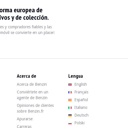
forma europea de
ne de luxe qui incarne l'alliance parfaite entre technologie avancée et co
vos y de colección.
s y compradores fiables y las
móvil se convierte en un placer:
ce
Transmission
Poids
0-100 km
0 ch
Automatique 5 ou 6 vitesses
1 600 - 2 000 kg
6,2 - 8,5 s
Acerca de
Lengua
Acerca de Benzin
English
ifier l'historique d'entretien et l'état général du véhicule, car certains 
Conviértete en un
Français
agente de Benzin
Español
a. Encuentra tu Audi A8 D2 de segunda mano en Benzin al mejor precio co
Opiniones de clientes
Italiano
sobre Benzin.fr
Deutsch
Apurarse
Polski
Carreras