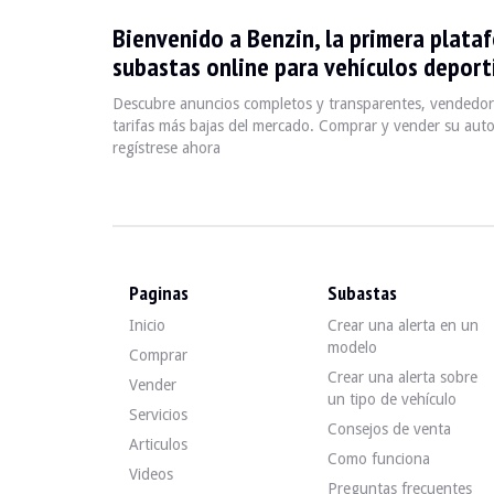
Bienvenido a Benzin, la primera plata
L'Audi A8 D2, produite entre 1994 et 2002, est une berli
subastas online para vehículos deporti
Descubre anuncios completos y transparentes, vendedore
Fiche technique
tarifas más bajas del mercado. Comprar y vender su auto
regístrese ahora
Années de production
Moteur
Puissan
1994 - 2002
V6, V8, V12
150 - 42
Paginas
Subastas
Guide de l'acheteur
Inicio
Crear una alerta en un
modelo
Lors de l'achat d'une Audi A8 D2, il est essentiel de vér
Comprar
Crear una alerta sobre
Vender
Descubra todos nuestros anuncios de Audi A8 D2 en vent
un tipo de vehículo
Servicios
Consejos de venta
Audi A8 D2 — Vendido
Articulos
Como funciona
Videos
Preguntas frecuentes