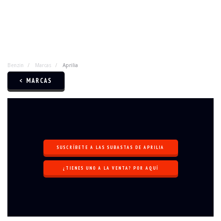
Benzin
Marcas
Aprilia
< MARCAS
SUSCRÍBETE A LAS SUBASTAS DE APRILIA
¿TIENES UNO A LA VENTA? POR AQUÍ