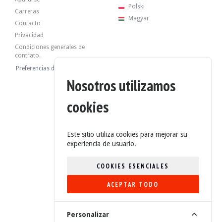
Polski
Carreras
Magyar
Contacto
Privacidad
El coche tiene 4 llantas de aluminio en estado medio, con neumáticos en buen 
Condiciones generales de
contrato.
Preferencias de cookies
Nosotros utilizamos
El vendedor es un particular ubicado en Francia, en Vichy (03), y acepta visita
cookies
El vehículo se vende sin precio de reserva.
Informe de historia
Este sitio utiliza cookies para mejorar su
experiencia de usuario.
VISTA DEL INFORME
COOKIES ESENCIALES
Galería
ACEPTAR TODO
4.6/5 (235 Opiniones)
Personalizar