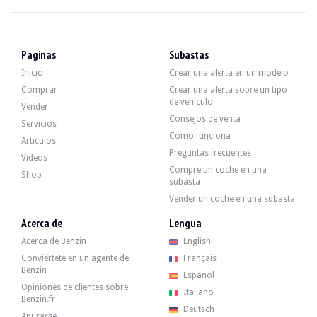
VISITAS
Sí
VENTAS
individual
DOCUMENTO DE MATRICULACIÓN DEL VEHÍCULO
Francés
Paginas
Subastas
Descripción
Inicio
Crear una alerta en un modelo
Comprar
Crear una alerta sobre un tipo
de vehículo
Este Audi TT de 2007, de origen alemán, tiene 215 000 km. El vendedor indica 
Vender
Consejos de venta
Servicios
Como funciona
Articulos
Preguntas frecuentes
Videos
Compre un coche en una
Shop
En el exterior, el vendedor indica que el vehículo se encuentra en estado medi
subasta
Vender un coche en una subasta
Acerca de
Lengua
Acerca de Benzin
English
En el interior, el vendedor indica que el vehículo se encuentra en estado medio
Conviértete en un agente de
Français
Benzin
Español
Opiniones de clientes sobre
Italiano
Benzin.fr
Deutsch
El motor es un 4 cilindros turbo de 2,0 litros que desarrolla 200 CV. El vende
Apurarse