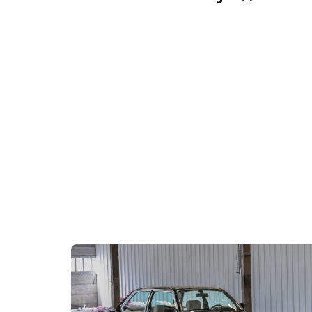
VISITAS
Sí
VENTAS
profesional
DOCUMENTO DE MATRICULACIÓN DEL VEHÍCULO
Checa
Video
Descripción
Este BMW M5 Competition 2019 de origen japonés tiene 16
Exteriormente, el vendedor afirma que el vehículo se enc