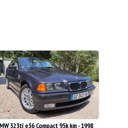
a un motor eléctrico, entonces sí, este F90 será 
MW 323ti e36 Compact 95k km - 1998