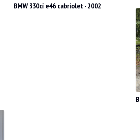
BMW 330ci e46 cabriolet - 2002
 000 km, un kilometraje certificado por su historial de servicio. El vend
B
uentra en muy buen estado. La carrocería, de color azul piedra metalizad