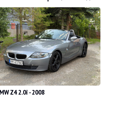
edor afirma que el vehículo se encuentra en muy buen estado general y qu
MW Z4 2.0i - 2008
o, no presenta defectos destacables.