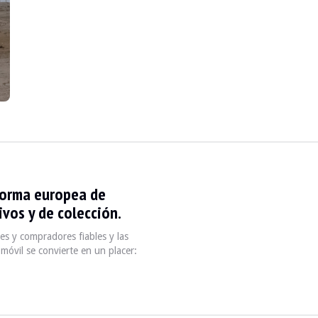
en muy buen estado. La tapicería de cuero negro no tiene roturas ni aguje
forma europea de
vos y de colección.
s y compradores fiables y las
s
móvil se convierte en un placer: