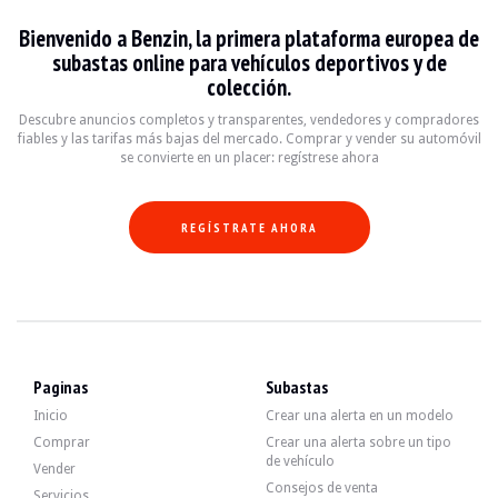
VISITAS
Sí
Bienvenido a Benzin, la primera plataforma europea de
VENTAS
profesional
subastas online para vehículos deportivos y de
DOCUMENTO DE MATRICULACIÓN DEL VEHÍCULO
Checa
colección.
Video
Descubre anuncios completos y transparentes, vendedores y compradores
fiables y las tarifas más bajas del mercado. Comprar y vender su automóvil
se convierte en un placer: regístrese ahora
Descripción
REGÍSTRATE AHORA
Este Porsche Cayman 2008 de Kuwait tiene 94.000 km en el reloj, según certific
Exteriormente, el vendedor afirma que el vehículo está en buen estado. La carr
Paginas
Subastas
Inicio
Crear una alerta en un modelo
Comprar
Crear una alerta sobre un tipo
de vehículo
En el interior, el vendedor dice que el vehículo está en buenas condiciones. L
Vender
-Asientos deportivos adaptables,
Consejos de venta
Servicios