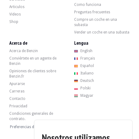
-Kit aerodinámico Cayman,
Como funciona
-Instrumentos combinados con fondos de color,
Articulos
-extintor de incendios,
Preguntas frecuentes
Videos
-Parabrisas con banda superior tintada,
Compre un coche en una
-HomeLink (mando a distancia),
Shop
subasta
-Aire acondicionado automático,
Volante multifunción (aspecto aluminio, 3 radios),
Vender un coche en una subasta
-Pintura metalizada,
Acerca de
Lengua
-Porsche Communication Management (PCM) con módulo de navegación DVD (
-Ruedas con distintivo Porsche en color
Acerca de Benzin
English
Conviértete en un agente de
Français
Benzin
Español
Opiniones de clientes sobre
Italiano
Benzin.fr
El 6 cilindros de 2,7 litros desarrollaba 245 CV cuando salió de fábrica. El v
Deutsch
Apurarse
Polski
Carreras
Magyar
Contacto
Privacidad
El coche tiene sus 4 llantas originales en buen estado. El coche frena normalm
Condiciones generales de
contrato.
Preferencias de cookies
Nosotros utilizamos