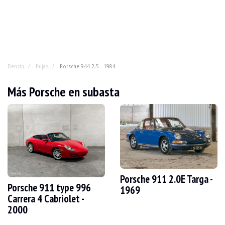
Benzin
Pujas
Porsche 944 2.5 - 1984
Porsche 944 2.5 - 1984
Más Porsche en subasta
Inicialmente concebida para ampliar la gama Porsche en
AÑO
1984
KILOMETRAJE
53.500 km
MOTOR
4 cil
COMBUSTIBLE
Gasolina
Porsche 911 2.0E Targa -
Porsche 911 type 996
CILINDRADA
2.5
1969
POTENCIA
163 cv
Carrera 4 Cabriolet -
CAJA
Manual
2000
COLOR
Gris
LOCALIZACIÓN
Varsovia, Polonia