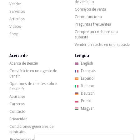
de vehículo
Vender
Consejos de venta
Servicios
El interior está en buen estado. La tapicería de símil y tela no presenta desg
Como funciona
Articulos
Preguntas frecuentes
Videos
Compre un coche en una
Shop
subasta
El motor de 4 cilindros de 2.5 litros desarrollaba 163 cv en su salida de fábri
Vender un coche en una subasta
- revisión estándar
- junta de la tapa de válvulas
Acerca de
Lengua
- soporte del motor
Acerca de Benzin
English
Conviértete en un agente de
Français
Benzin
Español
Opiniones de clientes sobre
Italiano
Benzin.fr
El coche tiene sus 4 llantas originales en buen estado. El coche frena normalm
Deutsch
Apurarse
Polski
Carreras
Magyar
Contacto
Privacidad
El vendedor es un profesional ubicado en Polonia, en Varsovia, y acepta visitas
Condiciones generales de
contrato.