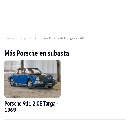
Benzin
Pujas
Porsche 911 type 991 Targa 4S - 2014
Porsche 911 type 991 Targa 4S - 2014
Más Porsche en subasta
No elija más. ¿Coupé o cabriolet? ¿Sport o confort? ¿C
AÑO
2014
KILOMETRAJE
149.800 km
MOTOR
6 cilindros
COMBUSTIBLE
Gasolina
Porsche 911 2.0E Targa -
DESPLAZAMIENTO
3.8 l
1969
POTENCIA
400 CV
CAJA
Automático
COLOR
Negro
UBICACIÓN
Kuurne, Bélgica