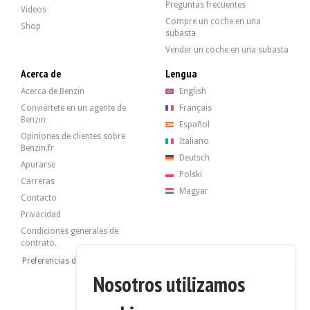
Preguntas frecuentes
Recientemente ha recibido las siguientes entrevistas:
Videos
Compre un coche en una
- Cambiar el aceite del motor.
Shop
subasta
- Sustitución del filtro.
Vender un coche en una subasta
Acerca de
Lengua
Acerca de Benzin
English
El coche tiene sus 4 llantas originales en buen estado, con neumáticos en bue
Conviértete en un agente de
Français
Benzin
Español
Opiniones de clientes sobre
Italiano
Benzin.fr
Deutsch
Apurarse
El vendedor es un profesional ubicado en Mataró, Barcelona, España, y acepta 
Polski
Carreras
Magyar
Contacto
Privacidad
Condiciones generales de
El vendedor ha decidido fijar un precio de reserva.
contrato.
Preferencias de cookies
Galería
Nosotros utilizamos