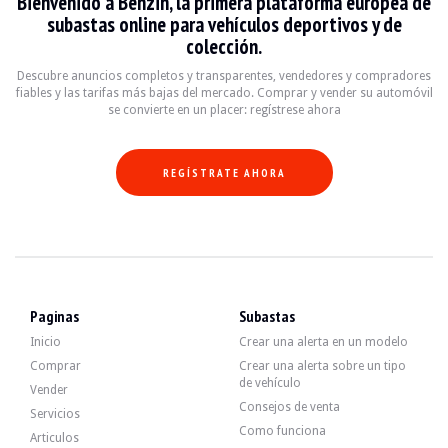
Bienvenido a Benzin, la primera plataforma europea de
- Control Dinámico de Estabilidad (DSC).
subastas online para vehículos deportivos y de
- Comprobación de la presión de los neumáticos.
- Asistencia al aparcamiento (PDC).
colección.
- Attelage amovible.
- Volante deportivo multifunción "M" de cuero.
Descubre anuncios completos y transparentes, vendedores y compradores
- Kit Sport "M II".
fiables y las tarifas más bajas del mercado. Comprar y vender su automóvil
- Barras de techo.
se convierte en un placer: regístrese ahora
- Asientos deportivos calefactados eléctricamente con memoria.
- Bolsa de esquí.
- Faros de xenón.
REGÍSTRATE AHORA
- Lave-phares.
- Sensor de lluvia.
- Aire acondicionado automático.
- Ordenador de a bordo.
- Comandos de voz.
- Sistema de navegación profesional.
- Teléfono fijo inalámbrico para el coche.
- Kit aerodinámico.
- Acabado brillante Shadow Line.
Paginas
Subastas
- Techo interior antracita.
Inicio
Crear una alerta en un modelo
- Indicadores blancos.
Comprar
Crear una alerta sobre un tipo
de vehículo
Vender
Consejos de venta
Servicios
Como funciona
Articulos
El motor de 6 cilindros y 2,5 litros desarrollaba originalmente 192 CV. El ve