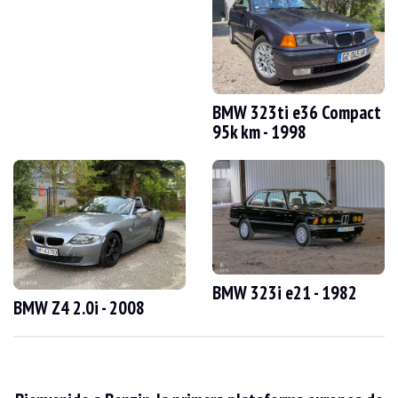
VISITAS
Sí
VENTAS
Profesional
DOCUMENTO DE MATRICULACIÓN DEL VEHÍCULO
Español
Video
BMW 323ti e36 Compact
95k km - 1998
Descripción
Este BMW 325xi e46 de 2002 tiene 214.000 km. El vendedor afirma que el vehícul
Exteriormente, el vendedor afirma que el vehículo está en buen estado. La carro
BMW 323i e21 - 1982
BMW Z4 2.0i - 2008
En el interior, el vendedor dice que el vehículo está en buenas condiciones. La 
Este vehículo cuenta con el siguiente equipamiento: