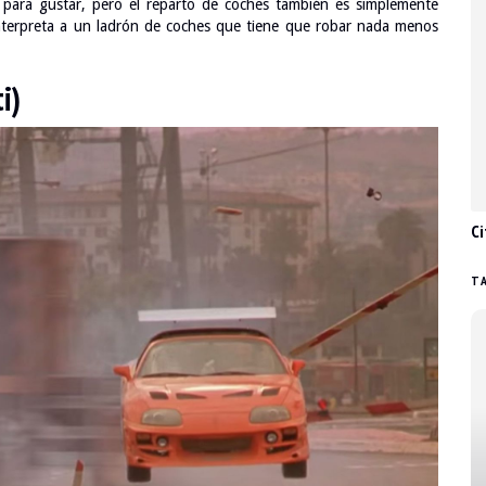
o para gustar, pero el reparto de coches también es simplemente
e interpreta a un ladrón de coches que tiene que robar nada menos
i)
Ci
TA