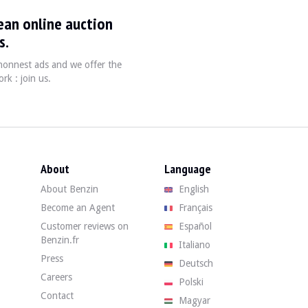
ean online auction
e produite entre 1966 et 1976, reconnue pour son design classique et ses
s.
, honnest ads and we offer the
rk : join us.
Puissance
Transmission
90 cm³
100 à 130 ch (variable selon version)
Manuelle 4 ou 5 vitess
About
Language
About Benzin
English
Become an Agent
Français
e vérifier l'état de la carrosserie pour des signes de rouille, car la cor
Customer reviews on
Español
Benzin.fr
Italiano
Find your used BMW 2000 / 2002 on Benzin at the best price by buying thro
Press
Deutsch
Careers
Polski
Contact
Magyar