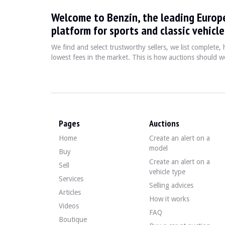
Welcome to Benzin, the leading Europ
La BMW 2000 / 2002 est une berline compacte emblématiqu
platform for sports and classic vehicle
We find and select trustworthy sellers, we list complete
Fiche technique
lowest fees in the market. This is how auctions should wo
Années de production
Moteur
1966-1976
4 cylindres en ligne, 19
Pages
Auctions
Guide de l'acheteur
Home
Create an alert on a
model
Buy
Lors de l'achat d'une BMW 2000 / 2002, il est essentiel d
Create an alert on a
Sell
vehicle type
Services
Discover all our listings of BMW 2000 / 2002 for sale. 
Selling advices
Articles
BMW 2000 / 2002 — Sold
How it works
Videos
FAQ
Boutique