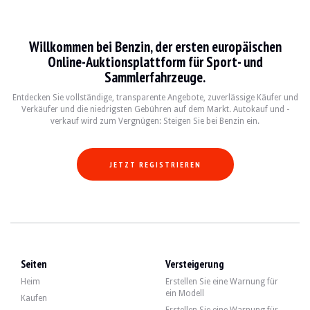
Mitsubishi Pajero
Willkommen bei Benzin, der ersten europäischen
Le Mitsubishi Pajero est un SUV emblématique qui a su conquérir le cœur des pa
Online-Auktionsplattform für Sport- und
Sammlerfahrzeuge.
Fiche technique
Entdecken Sie vollständige, transparente Angebote, zuverlässige Käufer und
Verkäufer und die niedrigsten Gebühren auf dem Markt. Autokauf und -
Années de production
Moteur
Puissance
Tr
verkauf wird zum Vergnügen: Steigen Sie bei Benzin ein.
1982 - 2006
V6 3.0L / 4.5L V8 Diesel
150 - 200 ch
Ma
JETZT REGISTRIEREN
Guide de l'acheteur
Lorsque vous envisagez d'acheter un Mitsubishi Pajero, il est essentiel de véri
Entdecken Sie alle unsere Angebote von Mitsubishi Pajero zum Verkauf. Finden 
Seiten
Versteigerung
Mitsubishi Pajero — Verkauft
Heim
Erstellen Sie eine Warnung für
ein Modell
Kaufen