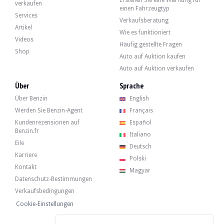
Erstellen Sie eine Warnung für
Mitsubishi Pajero io - 2004
verkaufen
einen Fahrzeugtyp
Services
Verkaufsberatung
Artikel
Wie es funktioniert
Mitsubishi Pajero 2.5 TD SWB - 1987
Videos
Häufig gestellte Fragen
Shop
Auto auf Auktion kaufen
Auto auf Auktion verkaufen
Über
Sprache
Über Benzin
English
Werden Sie Benzin-Agent
Français
Kundenrezensionen auf
Español
Benzin.fr
Italiano
Eile
Deutsch
Karriere
Polski
Kontakt
Magyar
Datenschutz-Bestimmungen
Verkaufsbedingungen
Cookie-Einstellungen