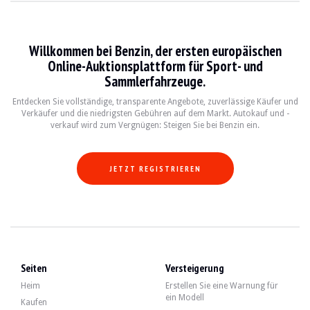
BESUCHE
Ja
VERKÄUFER
Pro
FAHRZEUGSCHEIN
Italienisch
Willkommen bei Benzin, der ersten europäischen
Online-Auktionsplattform für Sport- und
Beschreibung
Sammlerfahrzeuge.
Entdecken Sie vollständige, transparente Angebote, zuverlässige Käufer und
Dieser Porsche Cayman 718 GT4 aus dem Jahr 2020 mit italienischer Herkunft h
Verkäufer und die niedrigsten Gebühren auf dem Markt. Autokauf und -
verkauf wird zum Vergnügen: Steigen Sie bei Benzin ein.
JETZT REGISTRIEREN
Außen gibt der Verkäufer an, dass sich das Fahrzeug in einem sehr guten Zustan
Im Innenraum gibt der Verkäufer an, dass sich das Fahrzeug in einem sehr gute
Seiten
Versteigerung
Heim
Erstellen Sie eine Warnung für
ein Modell
Kaufen
Der Motor ist ein 4,0-Liter-Boxermotor mit 420 PS. Der Verkäufer gibt an, das