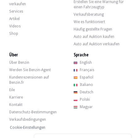
Erstellen Sie eine Warnung für
- 06.03.2023 bei 11.648 km: Regelmäßige Wartung bei Porsche (Filter, Öl, Bremsf
verkaufen
einen Fahrzeugtyp
- 08.04.2025 bei 17.272 km: Porsche-Inspektion und Wartung.
Services
Verkaufsberatung
Artikel
Wie es funktioniert
Videos
Häufig gestellte Fragen
Shop
Auto auf Auktion kaufen
Das Fahrzeug verfügt über 4 GT4-Felgen in satiniertem Schwarz in sehr gutem Zu
Auto auf Auktion verkaufen
Über
Sprache
Über Benzin
English
Der Verkäufer ist ein Profi mit Sitz in Forlì (47121), Italien, und empfängt w
Werden Sie Benzin-Agent
Français
Kundenrezensionen auf
Español
Benzin.fr
Italiano
Eile
Deutsch
Karriere
Der Verkäufer wollte einen Mindestpreis festlegen.
Polski
Kontakt
Magyar
Galerie
Datenschutz-Bestimmungen
Verkaufsbedingungen
Cookie-Einstellungen