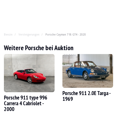
Benzin
Versteigerungen
Porsche Cayman 718 GT4 - 2020
Porsche Cayman 718 GT4 - 2020
Weitere Porsche bei Auktion
Atmosphärisch, radikal, ohne protzig zu sein – der GT4 
JAHR
2020
KILOMETERSTAND
19.500 km
MOTOR
6 Zyl.
TREIBSTOFF
Benzin
Porsche 911 2.0E Targa -
Porsche 911 type 996
HUBRAUM
4.0 l
1969
LEISTUNG
420 PS
Carrera 4 Cabriolet -
BOX
Manuell
2000
FARBE
Gelb
LOKALISIERUNG
Forli, Italien