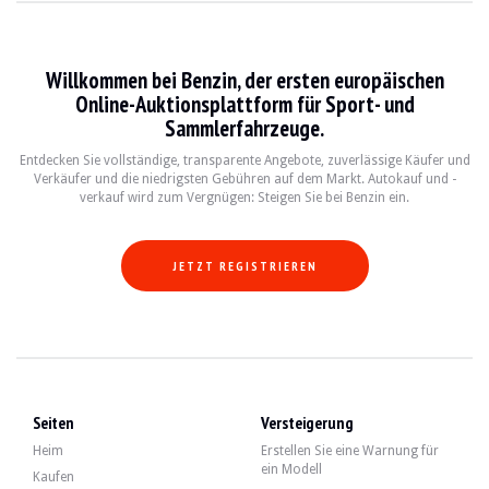
LOKALISIERUNG
Belgien, Brüssel
BESUCHE
Ja
VERKÄUFER
Privatperson
Willkommen bei Benzin, der ersten europäischen
LIEFERUNG
Möglicherweise supp.
Online-Auktionsplattform für Sport- und
RESERVEPREIS
Ja
Sammlerfahrzeuge.
Beschreibung
Entdecken Sie vollständige, transparente Angebote, zuverlässige Käufer und
Verkäufer und die niedrigsten Gebühren auf dem Markt. Autokauf und -
verkauf wird zum Vergnügen: Steigen Sie bei Benzin ein.
Video
JETZT REGISTRIEREN
Seiten
Versteigerung
Heim
Erstellen Sie eine Warnung für
ein Modell
Kaufen