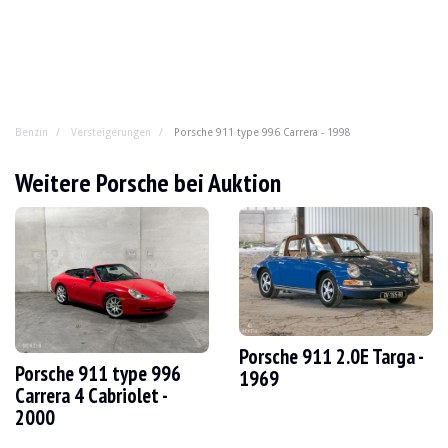
Benzin
Versteigerungen
Porsche 911 type 996 Carrera - 1998
Porsche 911 type 996 Carrera - 1998
Weitere Porsche bei Auktion
Der 996 ist DER 911, den man heutzutage kaufen muss. 
JAHR
1998
KILOMETERSTAND
157.000km
MOTOR
Flat 6
HUBRAUM
3.4
Porsche 911 2.0E Targa -
Porsche 911 type 996
LEISTUNG
300cv
1969
TREIBSTOFF
Benzin
Carrera 4 Cabriolet -
BOX
Automatisch
2000
FARBE
Rot
FAHRZEUGSCHEIN
Französisch