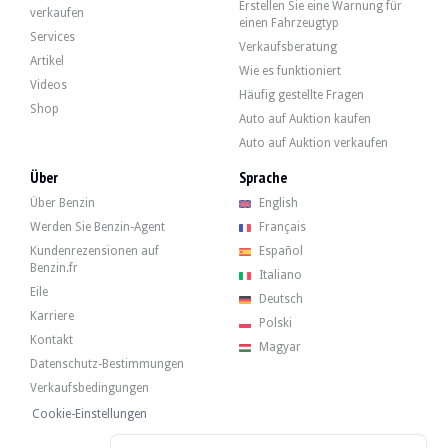
Erstellen Sie eine Warnung für
verkaufen
einen Fahrzeugtyp
Services
Verkaufsberatung
Artikel
Wie es funktioniert
Videos
Häufig gestellte Fragen
Shop
Auto auf Auktion kaufen
Präsentation
Auto auf Auktion verkaufen
Über
Sprache
Dieser Porsche 911 Typ 996 Carrera aus dem Jahr 1998 mit monegassischem Ursp
Über Benzin
English
Lien der Historiker :
Klicken Sie hier
Werden Sie Benzin-Agent
Français
Kundenrezensionen auf
Español
Benzin.fr
Italiano
Eile
Deutsch
Äußerlich ist das Auto in einem sehr guten Zustand. Der Lack in seinem roten F
Karriere
Polski
Kontakt
Magyar
Datenschutz-Bestimmungen
Verkaufsbedingungen
Die Innenausstattung ist in gutem Zustand und vollständig original. Die beige
Cookie-Einstellungen
- 197: Stärkerer Akku
- 222: Traktionskontrolle ASR