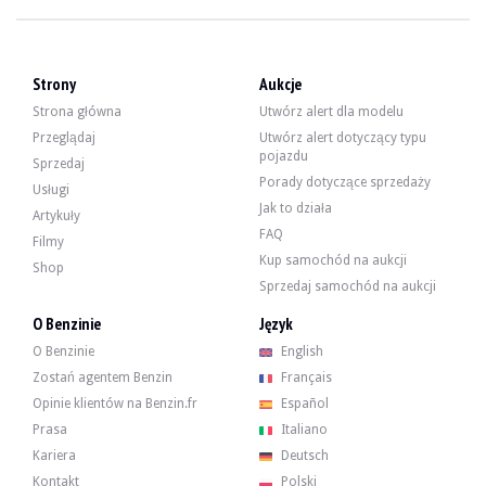
WIZYTY
Tak
SPRZEDAŻ
profesjonalny
DOKUMENT REJESTRACYJNY POJAZDU
Niemiecki
Strony
Aukcje
Opis
Strona główna
Utwórz alert dla modelu
Przeglądaj
Utwórz alert dotyczący typu
pojazdu
Sprzedaj
Porady dotyczące sprzedaży
Ten pochodzący z Niemiec Mercedes-Benz GLE 63 AMG z 2020 roku to używany s
Usługi
Jak to działa
Artykuły
FAQ
Filmy
Kup samochód na aukcji
Z zewnątrz sprzedawca twierdzi, że pojazd jest w dobrym stanie. Nadwozie w
Shop
Sprzedaj samochód na aukcji
Wewnątrz sprzedawca twierdzi, że pojazd jest w dobrym stanie. Czarna skórza
O Benzinie
Język
-Gaśnica,
O Benzinie
English
-Lakier metaliczny,
-Szyberdach panoramiczny,
Zostań agentem Benzin
Français
-Zestaw do naprawy opon (Tirefit),
Opinie klientów na Benzin.fr
Español
-Przyciemniane tylne szyby boczne i tylna szyba,
Prasa
Italiano
-System nawigacji MBUX z rozszerzoną rzeczywistością
Kariera
Deutsch
Kontakt
Polski