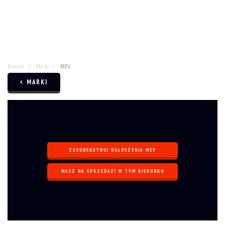
Benzin
Marki
MEV
< MARKI
ZASUBSKRYBUJ OGŁOSZENIA MEV
MASZ NA SPRZEDAŻ? W TYM KIERUNKU