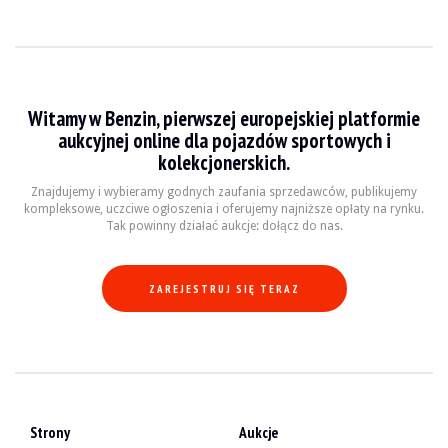
Witamy w Benzin, pierwszej europejskiej platformie
aukcyjnej online dla pojazdów sportowych i
kolekcjonerskich.
Znajdujemy i wybieramy godnych zaufania sprzedawców, publikujemy
kompleksowe, uczciwe ogłoszenia i oferujemy najniższe opłaty na rynku.
Tak powinny działać aukcje: dołącz do nas.
ZAREJESTRUJ SIĘ TERAZ
Strony
Aukcje