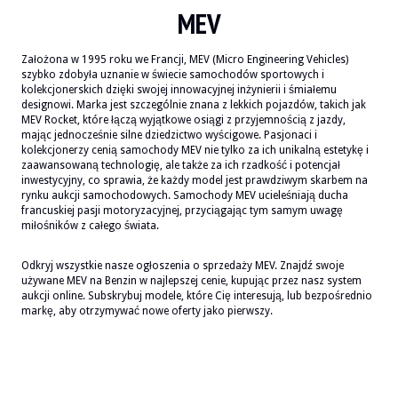
MEV
Założona w 1995 roku we Francji, MEV (Micro Engineering Vehicles)
szybko zdobyła uznanie w świecie samochodów sportowych i
kolekcjonerskich dzięki swojej innowacyjnej inżynierii i śmiałemu
designowi. Marka jest szczególnie znana z lekkich pojazdów, takich jak
MEV Rocket, które łączą wyjątkowe osiągi z przyjemnością z jazdy,
mając jednocześnie silne dziedzictwo wyścigowe. Pasjonaci i
kolekcjonerzy cenią samochody MEV nie tylko za ich unikalną estetykę i
zaawansowaną technologię, ale także za ich rzadkość i potencjał
inwestycyjny, co sprawia, że każdy model jest prawdziwym skarbem na
rynku aukcji samochodowych. Samochody MEV ucieleśniają ducha
francuskiej pasji motoryzacyjnej, przyciągając tym samym uwagę
miłośników z całego świata.
Odkryj wszystkie nasze ogłoszenia o sprzedaży MEV. Znajdź swoje
używane MEV na Benzin w najlepszej cenie, kupując przez nasz system
aukcji online. Subskrybuj modele, które Cię interesują, lub bezpośrednio
markę, aby otrzymywać nowe oferty jako pierwszy.