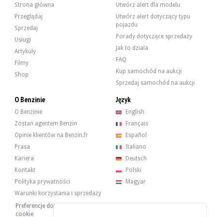
Strona główna
Utwórz alert dla modelu
Przeglądaj
Utwórz alert dotyczący typu
pojazdu
Sprzedaj
Porady dotyczące sprzedaży
Usługi
Jak to działa
Artykuły
FAQ
Filmy
Kup samochód na aukcji
Shop
Sprzedaj samochód na aukcji
O Benzinie
Język
O Benzinie
English
Zostań agentem Benzin
Français
Opinie klientów na Benzin.fr
Español
Prasa
Italiano
Kariera
Deutsch
Kontakt
Polski
Polityka prywatności
Magyar
Warunki korzystania i sprzedaży
Preferencje dotyczące plików
cookie