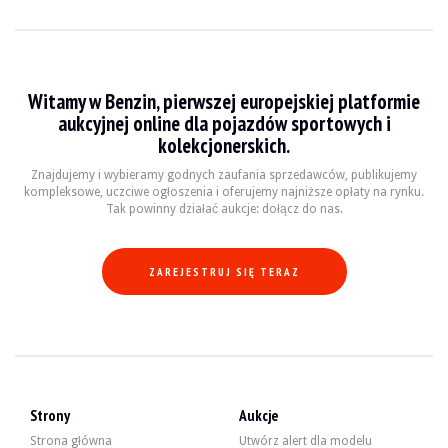
Witamy w Benzin, pierwszej europejskiej platformie
aukcyjnej online dla pojazdów sportowych i
kolekcjonerskich.
Znajdujemy i wybieramy godnych zaufania sprzedawców, publikujemy
kompleksowe, uczciwe ogłoszenia i oferujemy najniższe opłaty na rynku.
Tak powinny działać aukcje: dołącz do nas.
ZAREJESTRUJ SIĘ TERAZ
Strony
Aukcje
Strona główna
Utwórz alert dla modelu