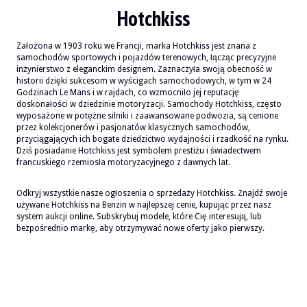
Hotchkiss
Założona w 1903 roku we Francji, marka Hotchkiss jest znana z
samochodów sportowych i pojazdów terenowych, łącząc precyzyjne
inżynierstwo z eleganckim designem. Zaznaczyła swoją obecność w
historii dzięki sukcesom w wyścigach samochodowych, w tym w 24
Godzinach Le Mans i w rajdach, co wzmocniło jej reputację
doskonałości w dziedzinie motoryzacji. Samochody Hotchkiss, często
wyposażone w potężne silniki i zaawansowane podwozia, są cenione
przez kolekcjonerów i pasjonatów klasycznych samochodów,
przyciągających ich bogate dziedzictwo wydajności i rzadkość na rynku.
Dziś posiadanie Hotchkiss jest symbolem prestiżu i świadectwem
francuskiego rzemiosła motoryzacyjnego z dawnych lat.
Odkryj wszystkie nasze ogłoszenia o sprzedaży Hotchkiss. Znajdź swoje
używane Hotchkiss na Benzin w najlepszej cenie, kupując przez nasz
system aukcji online. Subskrybuj modele, które Cię interesują, lub
bezpośrednio markę, aby otrzymywać nowe oferty jako pierwszy.