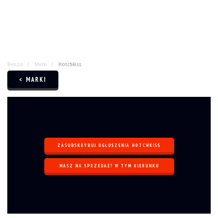
Benzin
Marki
Hotchkiss
< MARKI
ZASUBSKRYBUJ OGŁOSZENIA HOTCHKISS
MASZ NA SPRZEDAŻ? W TYM KIERUNKU