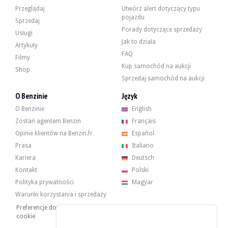
Przeglądaj
Utwórz alert dotyczący typu
pojazdu
Sprzedaj
Porady dotyczące sprzedaży
Usługi
Jak to działa
Artykuły
FAQ
Filmy
Kup samochód na aukcji
Shop
Sprzedaj samochód na aukcji
O Benzinie
Język
O Benzinie
English
Zostań agentem Benzin
Français
Opinie klientów na Benzin.fr
Español
Prasa
Italiano
Kariera
Deutsch
Kontakt
Polski
Polityka prywatności
Magyar
Warunki korzystania i sprzedaży
Preferencje dotyczące plików
cookie