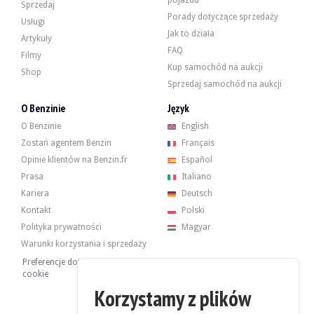
pojazdu
BMW 518 e12 - 1977
Sprzedaj
Porady dotyczące sprzedaży
11 341 €
Usługi
Jak to działa
Artykuły
FAQ
Filmy
Kup samochód na aukcji
BMW 518 e12 - 1977
Shop
Sprzedaj samochód na aukcji
O Benzinie
Język
BMW 528i e12 - 1979
O Benzinie
English
11 929 €
Zostań agentem Benzin
Français
Opinie klientów na Benzin.fr
Español
Prasa
Italiano
BMW 528i e12 - 1979
Kariera
Deutsch
Kontakt
Polski
Polityka prywatności
Magyar
BMW 520/6 e12 Projet - 1977
Warunki korzystania i sprzedaży
Preferencje dotyczące plików
cookie
BMW 520/6 e12 - 1980
Korzystamy z plików