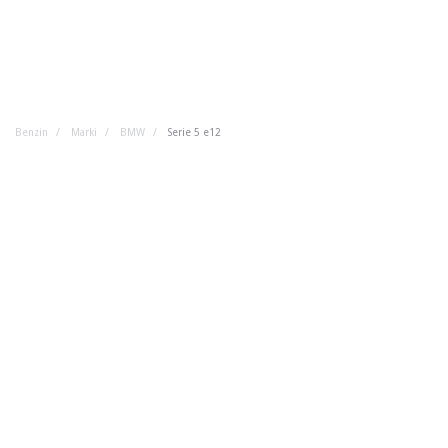
Benzin
Marki
BMW
Serie 5 e12