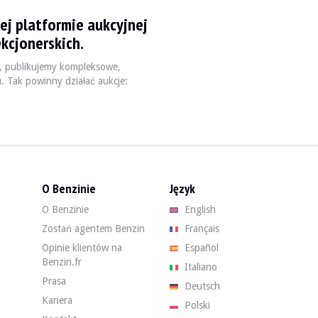
ej platformie aukcyjnej
 et 2018, alliant élégance et performance. Avec son design audacieux et se
kcjonerskich.
, publikujemy kompleksowe,
u. Tak powinny działać aukcje:
uissance
Transmission
Poids
04 à 333 ch
Traction intégrale / Boîte automatique
1 605 - 1 850 
O Benzinie
Język
O Benzinie
English
rifier l'historique d'entretien et les éventuels rappels. Les problèmes cou
Zostań agentem Benzin
Français
Opinie klientów na
Español
4G8. Znajdź swoje używane Audi A7 4G8 na Benzin w najlepszej cenie, ku
Benzin.fr
Italiano
Prasa
Deutsch
Kariera
Polski