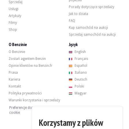
pojazdu
Sprzedaj
Porady dotyczące sprzedaży
Usługi
Jak to działa
Artykuły
FAQ
Filmy
Kup samochód na aukcji
Shop
Sprzedaj samochód na aukcji
O Benzinie
Język
O Benzinie
English
Zostań agentem Benzin
Français
Opinie klientów na Benzin.fr
Español
Prasa
Italiano
Kariera
Deutsch
Kontakt
Polski
Polityka prywatności
Magyar
Warunki korzystania i sprzedaży
Preferencje dotyczące plików
cookie
Korzystamy z plików