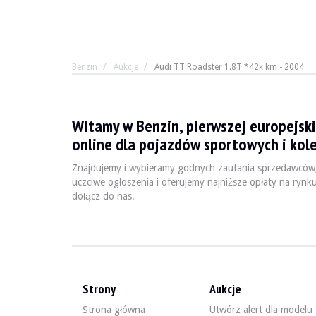
Benzin
Aukcje
Audi TT Roadster 1.8T *42k km - 2004
Audi TT Roadster 1.8T *42
Witamy w Benzin, pierwszej europejski
Audi TT nie żyje, niech żyje Audi TT
online dla pojazdów sportowych i kole
Znajdujemy i wybieramy godnych zaufania sprzedawców
uczciwe ogłoszenia i oferujemy najniższe opłaty na rynk
ROK
2004
dołącz do nas.
PRZEBIEG
42 000 km
SILNIK
4 cyl
PALIWO
Benzyna
PRZEMIESZCZENIE
1.8 l
MOC
180 KM
BOX
Podręcznik
Strony
Aukcje
KOLOR
Czarny
Strona główna
Utwórz alert dla modelu
LOKALIZACJA
Leuven, Belgia