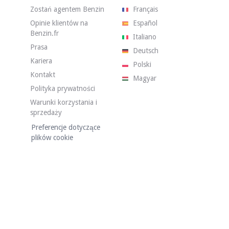
Zostań agentem Benzin
Français
Opinie klientów na
Español
Benzin.fr
Italiano
Prasa
Deutsch
Kariera
Polski
Kontakt
Magyar
Polityka prywatności
Warunki korzystania i
sprzedaży
 km przebiegu, co potwierdza książka serwisowa i raport Carpass. Sprzed
Preferencje dotyczące
plików cookie
nałym stanie. Czarna karoseria nie ma żadnych zauważalnych wad. Zdjęci