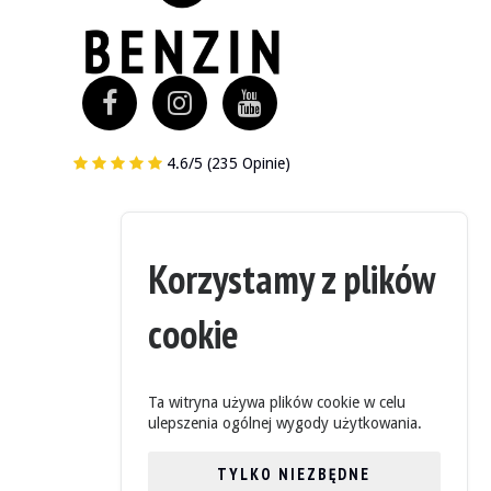
4.6/5 (235 Opinie)
Korzystamy z plików
awca twierdzi, że pojazd jest w dobrym stanie i był regularnie serwisow
cookie
a podwozia są dostępne w galerii.
Ta witryna używa plików cookie w celu
ulepszenia ogólnej wygody użytkowania.
TYLKO NIEZBĘDNE