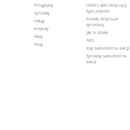
Przeglądaj
Utwórz alert dotyczący
WIZYTY
Tak
typu pojazdu
SPRZEDAŻ
profesjonalista
Sprzedaj
DOKUMENT REJESTRACYJNY POJAZDU
Belgijski
Porady dotyczące
Usługi
sprzedaży
Artykuły
Jak to działa
Film
Filmy
FAQ
Shop
Kup samochód na aukcji
Opis
Sprzedaj samochód na
aukcji
To holenderskie Audi TT Roadster z 2004 roku ma 42 000
Z zewnątrz sprzedawca twierdzi, że pojazd jest w dosko