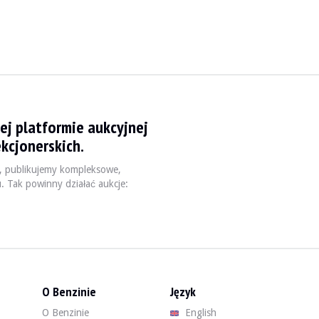
k km - 2004
ej platformie aukcyjnej
. Prawie niezmieniony samochód koncepcyjny w wer
kcjonerskich.
, publikujemy kompleksowe,
u. Tak powinny działać aukcje:
O Benzinie
Język
O Benzinie
English