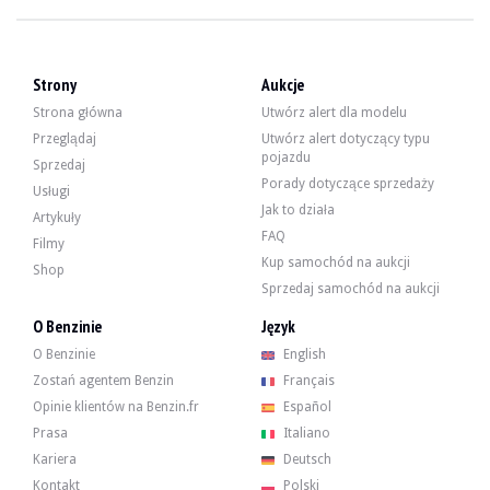
WIZYTY
Tak
SPRZEDAŻ
indywidualny
DOKUMENT REJESTRACYJNY POJAZDU
Francuski
Strony
Aukcje
Film
Strona główna
Utwórz alert dla modelu
Przeglądaj
Utwórz alert dotyczący typu
pojazdu
Sprzedaj
Opis
Porady dotyczące sprzedaży
Usługi
Jak to działa
Artykuły
Ten Ford Mustang Shelby GT 500 z 2009 roku, pochodzący z Ameryki, ma przeb
FAQ
Filmy
Kup samochód na aukcji
Shop
Sprzedaj samochód na aukcji
O Benzinie
Język
Na zewnątrz sprzedawca wskazuje, że pojazd jest w bardzo dobrym stanie. Kar
O Benzinie
English
Zostań agentem Benzin
Français
Opinie klientów na Benzin.fr
Español
Prasa
Italiano
Wewnątrz sprzedawca wskazuje, że pojazd jest w bardzo dobrym stanie. Czarna
Kariera
Deutsch
Kontakt
Polski