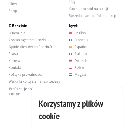
FAQ
Filmy
Kup samochód na aukcji
Shop
Sprzedaj samochód na aukcji
Oryginalne 5,0-litrowe V10 rozwijało moc 507 KM. Sprzedający twierdzi, że u
O Benzinie
Język
O Benzinie
English
Zostań agentem Benzin
Français
Opinie klientów na Benzin.fr
Español
Pojazd jest wyposażony w 4 oryginalne felgi i opony w dobrym stanie. Układ 
Prasa
Italiano
Kariera
Deutsch
Kontakt
Polski
Polityka prywatności
Magyar
Sprzedawca jest profesjonalistą z siedzibą w Barcelonie w Hiszpanii i akcept
Warunki korzystania i sprzedaży
Preferencje dotyczące plików
cookie
Korzystamy z plików
Sprzedawca zdecydował się ustalić cenę rezerwową.
cookie
Galeria