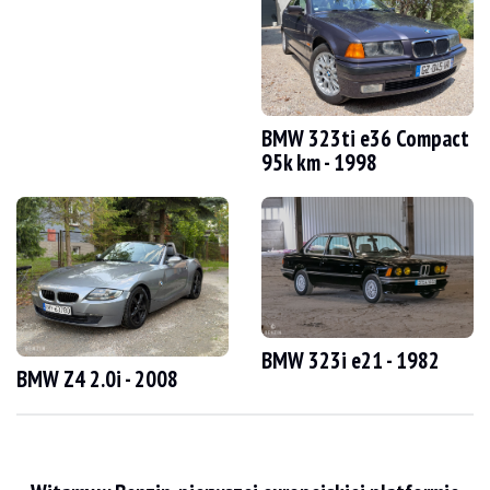
WIZYTY
Tak
SPRZEDAŻ
Profesjonalny
DOKUMENT REJESTRACYJNY POJAZDU
Hiszpański
Film
BMW 323ti e36 Compact
95k km - 1998
Opis
BMW M5 e60 z 2005 roku pochodzi z Niemiec i ma przebieg 59 500 km potwierd
Z zewnątrz sprzedawca twierdzi, że pojazd jest w dobrym stanie. Nadwozie w k
BMW 323i e21 - 1982
BMW Z4 2.0i - 2008
Wewnątrz sprzedawca twierdzi, że pojazd jest w dobrym stanie. Tapicerka jest 
Ten pojazd jest wyposażony w następujące elementy: