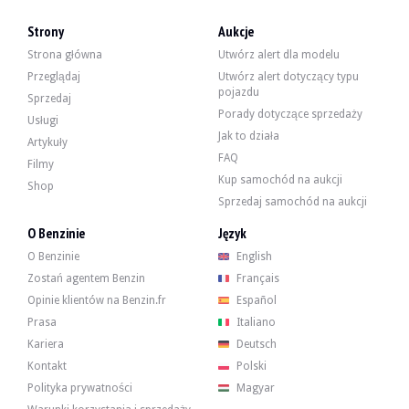
Strony
Aukcje
Strona główna
Utwórz alert dla modelu
Przeglądaj
Utwórz alert dotyczący typu
Samochód posiada 4 oryginalne felgi w dobrym stanie, wyposażone w opon
pojazdu
- drążki kierownicze
Sprzedaj
- przeguby kulowe układu kierowniczego
Porady dotyczące sprzedaży
Usługi
- przednie i tylne amortyzatory
Jak to działa
- geometria
Artykuły
- naprawa strzemion
FAQ
Filmy
- odpowietrzanie płynu hamulcowego
Kup samochód na aukcji
Shop
Sprzedawca podaje, że samochód jest wyposażony w 4 regulowane gwintowan
Sprzedaj samochód na aukcji
O Benzinie
Język
O Benzinie
English
Sprzedawca jest osobą prywatną z siedzibą we Francji w Châtellerault (86) i 
Zostań agentem Benzin
Français
Opinie klientów na Benzin.fr
Español
Prasa
Italiano
Kariera
Deutsch
Sprzedawca chciał ustalić cenę rezerwową.
Kontakt
Polski
Polityka prywatności
Magyar
Galeria