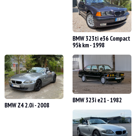
WIZYTY
Tak
SPRZEDAŻ
Indywidualny
DOKUMENT REJESTRACYJNY POJAZDU
Francuski
Film
BMW 323ti e36 Compact
95k km - 1998
Opis
Prezentacja
To BMW M3 e36 3.0 z 1994 roku z Niemiec ma 140 500 km, certyfikowane prz
BMW 323i e21 - 1982
BMW Z4 2.0i - 2008
Zewnętrznie samochód jest w dobrym stanie. Lakier w odcieniu Dakar Yellow ma