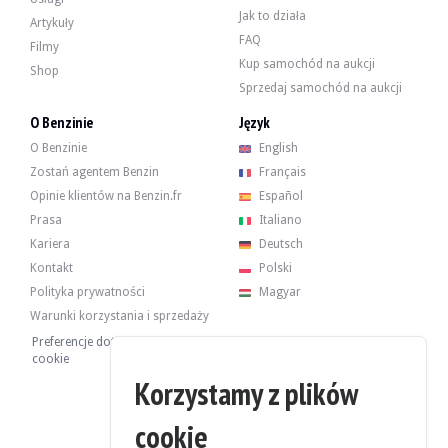
Jak to działa
Ośmiocylindrowy silnik o pojemności 5,7 litra rozwijał moc 228 KM w momenc
Artykuły
FAQ
Filmy
- Demontaż/wymiana silnika i skrzyni biegów
Kup samochód na aukcji
- Piaskowanie i malowanie silnika
Shop
- Geometria
Sprzedaj samochód na aukcji
- 4 amortyzatory
- modernizacja układu hamulcowego
O Benzinie
Język
- różne uszczelki silnika i gaźnika
O Benzinie
English
- bougies
- spuścić wszystkie płyny
Zostań agentem Benzin
Français
- etykiety zawieszenia
Opinie klientów na Benzin.fr
Español
Prasa
Italiano
Kariera
Deutsch
Kontakt
Polski
Samochód posiada 4 oryginalne felgi w dobrym stanie, wyposażone w opony
Polityka prywatności
Magyar
Warunki korzystania i sprzedaży
Preferencje dotyczące plików
cookie
Sprzedawca jest osobą prywatną z siedzibą w Ducey (50) we Francji i przyjmu
Korzystamy z plików
Sprzedający chciał ustalić cenę rezerwową.
cookie