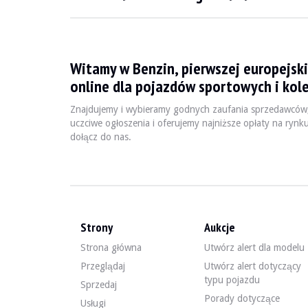
WIZYTY
Tak
SPRZEDAŻ
profesjonalny
DOKUMENT REJESTRACYJNY POJAZDU
Czechy
Witamy w Benzin, pierwszej europejski
Film
online dla pojazdów sportowych i kole
Znajdujemy i wybieramy godnych zaufania sprzedawców
uczciwe ogłoszenia i oferujemy najniższe opłaty na rynk
Opis
dołącz do nas.
Pojazd z powrotem na linii po wycofaniu się pop
Porsche Boxster S z Kuwejtu z 2005 roku ma 129 000 km
Strony
Aukcje
Strona główna
Utwórz alert dla modelu
Przeglądaj
Utwórz alert dotyczący
Z zewnątrz sprzedawca twierdzi, że pojazd jest w dobrym
typu pojazdu
Sprzedaj
Porady dotyczące
Usługi