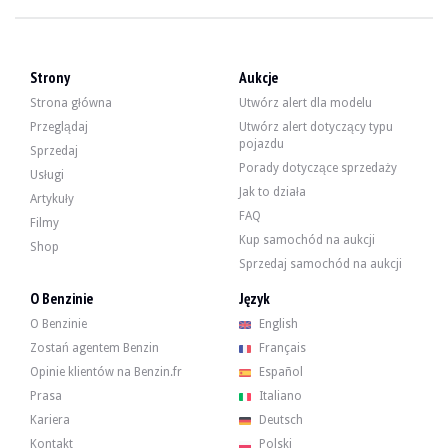
WIZYTY
Tak
SPRZEDAŻ
indywidualny
DOKUMENT REJESTRACYJNY POJAZDU
Francuski
Strony
Aukcje
Opis
Strona główna
Utwórz alert dla modelu
Przeglądaj
Utwórz alert dotyczący typu
pojazdu
Uwaga :
Sprzedaj
pojazd powrócił na linię z powodu braku płatności przez poprzednieg
Porady dotyczące sprzedaży
Usługi
Ten MBK Booster typu 4VV z 1995 roku z Francji to pojazd z trzeciej ręki z pr
Jak to działa
Artykuły
FAQ
Filmy
Kup samochód na aukcji
Shop
Sprzedaj samochód na aukcji
Pod względem estetycznym skuter jest w dobrym stanie. Czarno-pomarańczowy lak
O Benzinie
Język
O Benzinie
English
Zostań agentem Benzin
Français
Po opuszczeniu fabryki jednocylindrowy silnik o pojemności 49 cm3 rozwijał 
Opinie klientów na Benzin.fr
Español
Prasa
Italiano
Kariera
Deutsch
Kontakt
Polski