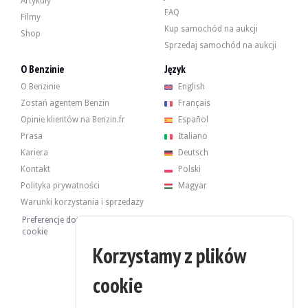
Artykuły
- Ogrzewanie
FAQ
Filmy
- Opony radialne Dunlop SP
Kup samochód na aukcji
- Popielniczka
Shop
- Zapalniczka do cygar
Sprzedaj samochód na aukcji
O Benzinie
Język
O Benzinie
English
Zostań agentem Benzin
Français
Opinie klientów na Benzin.fr
Español
4-cylindrowy silnik o pojemności 1,8 litra rozwijał moc 95 KM w momencie op
Ostatnio, w 2022 i 2023 r., skorzystał z następujących kosztów:
Prasa
Italiano
-Nowe przednie i tylne amortyzatory
Kariera
Deutsch
-Kompletny zestaw tylnego zawieszenia
Kontakt
Polski
-Kompletny zestaw przedniego zawieszenia
-Wymiana różnych uszczelek, okien i nowych świateł.
Polityka prywatności
Magyar
Warunki korzystania i sprzedaży
Preferencje dotyczące plików
cookie
Korzystamy z plików
Samochód posiada 4 oryginalne felgi. Samochód hamuje normalnie.
cookie