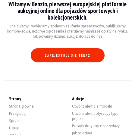
Witamy w Benzin, pierwszej europejskiej platformie
WIZYTY
Tak
aukcyjnej online dla pojazdów sportowych i
SPRZEDAŻ
profesjonalista
kolekcjonerskich.
DOKUMENT REJESTRACYJNY POJAZDU
Holenderski
Znajdujemy i wybieramy godnych zaufania sprzedawców, publikujemy
Film
kompleksowe, uczciwe ogłoszenia i oferujemy najniższe opłaty na rynku.
Tak powinny działać aukcje: dołącz do nas.
Opis
ZAREJESTRUJ SIĘ TERAZ
Pojazd powrócił do oferty po obniżeniu ceny rezerwowej.
Ten amerykański MG B z 1969 roku ma przebieg 13 162 mil. Sprzedający twierd
Strony
Aukcje
Z zewnątrz sprzedawca twierdzi, że pojazd jest w dobrym stanie. Oryginalna ka
Strona główna
Utwórz alert dla modelu
Przeglądaj
Utwórz alert dotyczący typu
pojazdu
Sprzedaj
Porady dotyczące sprzedaży
Usługi
Wewnątrz sprzedawca twierdzi, że pojazd jest w dobrym stanie. Czarna tapice
Jak to działa