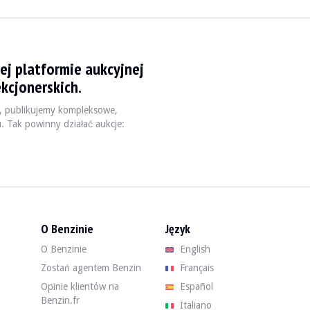
ej platformie aukcyjnej
kcjonerskich.
, publikujemy kompleksowe,
u. Tak powinny działać aukcje:
przebieg 97 000 km (5-cyfrowy licznik, rzeczywisty przebieg około 197 
O Benzinie
Język
e uszkodzenia, które można obejrzeć w galerii zdjęć. Sprzedawca zazna
O Benzinie
English
Zostań agentem Benzin
Français
Opinie klientów na
Español
stanie. Czarna skórzana tapicerka nie ma żadnych rozdarć ani dziur. Sp
Benzin.fr
Italiano