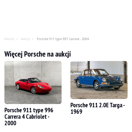
Benzin
Aukcje
Porsche 911 type 997 Carrera - 2006
Porsche 911 type 997 Carrera - 2006
Więcej Porsche na aukcji
Nie przestajemy tego powtarzać, ale: 911 typu 997 ma ju
MARKA
Porsche
MODEL
997 Carrera
ROK
2006
PRZEBIEG
209.000
Porsche 911 2.0E Targa -
Porsche 911 type 996
KOLOR
Metaliczny Niebieski Północny (39C)
1969
SILNIK
Flat-6 3.6L
Carrera 4 Cabriolet -
MOC
325 KM
2000
SKRZYNIA BIEGÓW
Automatyczna (Tiptronic S)
PALIWO
Benzyna