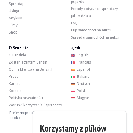
automatyczna klimatyzacja dwustrefowa
pojazdu
Sprzedaj
-odtwarzacz CD/system nawigacji Porsche
Porady dotyczące sprzedaży
Usługi
Jak to działa
Artykuły
FAQ
Filmy
Silnik to sześciocylindrowy boxer 3.6 rozwijający 325 KM.
Kup samochód na aukcji
Shop
Sprzedawca informuje, że mechanika działa normalnie, podobnie jak skrzynia 
Sprzedaj samochód na aukcji
O Benzinie
Język
O Benzinie
English
Samochód ma 4 felgi w bardzo dobrym stanie, styl "Turbo" o średnicy 19 cali
Zostań agentem Benzin
Français
Opinie klientów na Benzin.fr
Español
Prasa
Italiano
Sprzedawca jest profesjonalistą z siedzibą w Słowacji w Bratysławie i akcept
Kariera
Deutsch
Sprzedawca chciał ustalić cenę minimalną.
Kontakt
Polski
Polityka prywatności
Magyar
Galeria
Warunki korzystania i sprzedaży
Preferencje dotyczące plików
cookie
Korzystamy z plików