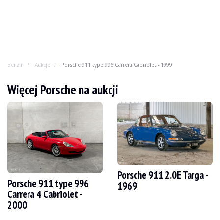
Benzin
Aukcje
Porsche 911 type 996 Carrera Cabriolet - 1999
Porsche 911 type 996 Carrera Cabriole
Więcej Porsche na aukcji
Często lekceważona (przez kierowców Dacii Sandero), nie
ROK
1999
PRZEBIEG
144 000 km
SILNIK
6 cyl
PALIWO
Benzyna
Porsche 911 2.0E Targa -
Porsche 911 type 996
PRZEMIESZCZENIE
3.4 l
1969
MOC
300 KM
Carrera 4 Cabriolet -
BOX
Podręcznik
2000
KOLOR
Szary
LOKALIZACJA
Signes (83), Francja