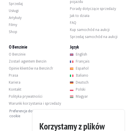
pojazdu
- Standardowa rewizja
Sprzedaj
Porady dotyczące sprzedaży
Usługi
Jak to działa
Artykuły
FAQ
Filmy
Kup samochód na aukcji
Samochód posiada 4 oryginalne felgi w dobrym stanie, wyposażone w opony
Shop
Sprzedaj samochód na aukcji
O Benzinie
Język
O Benzinie
English
Sprzedawca jest profesjonalistą z siedzibą we Francji w Signes (83) i przyjm
Zostań agentem Benzin
Français
Sprzedający chciał ustalić cenę rezerwową.
Opinie klientów na Benzin.fr
Español
Prasa
Italiano
Raport historyczny
Kariera
Deutsch
Kontakt
Polski
ZOBACZ RAPORT
Polityka prywatności
Magyar
Warunki korzystania i sprzedaży
Preferencje dotyczące plików
Galeria
cookie
Korzystamy z plików