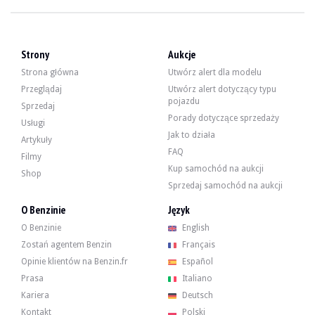
LOKALIZACJA
Hiszpania, Barcelona
SPRZEDAŻ
Zawodowiec
DOSTAWA
Możliwe za dodatkową opłatą
WIZYTY
Tak
Strony
Aukcje
CENA REZERWOWA
Tak
Strona główna
Utwórz alert dla modelu
Przeglądaj
Utwórz alert dotyczący typu
Film
pojazdu
Sprzedaj
Porady dotyczące sprzedaży
Usługi
Jak to działa
Artykuły
Opis
FAQ
Filmy
Kup samochód na aukcji
Shop
Prezentacja
Sprzedaj samochód na aukcji
O Benzinie
Język
Renault 5 Turbo 2 "Kit Maxi" z 1983 roku pochodzi z Francji. Sprzedający twi
O Benzinie
English
Zostań agentem Benzin
Français
Opinie klientów na Benzin.fr
Español
Prasa
Italiano
Zewnętrznie samochód jest w dobrym stanie. Biały lakier posiada jedynie kilka
Kariera
Deutsch
- Przedni zderzak z 6 reflektorami dalekiego zasięgu
Kontakt
Polski
- Przednie skrzydła