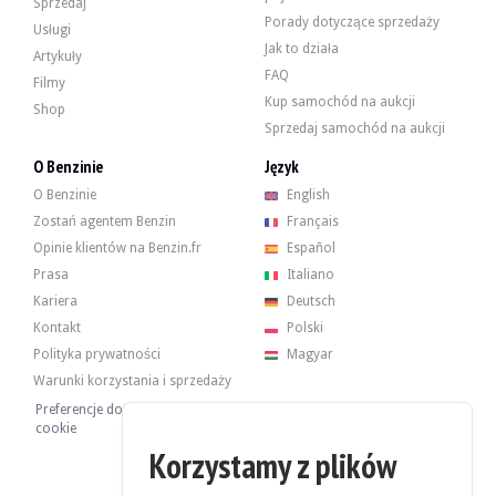
Sprzedaj
Porady dotyczące sprzedaży
Usługi
Jak to działa
Artykuły
FAQ
Filmy
Kup samochód na aukcji
Shop
Sprzedaj samochód na aukcji
O Benzinie
Język
O Benzinie
English
Zostań agentem Benzin
Français
Opinie klientów na Benzin.fr
Español
Prasa
Italiano
Kariera
Deutsch
Kontakt
Polski
Polityka prywatności
Magyar
Warunki korzystania i sprzedaży
Preferencje dotyczące plików
cookie
Korzystamy z plików