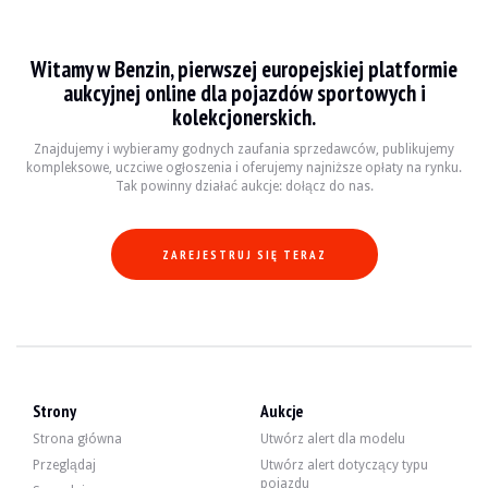
Witamy w Benzin, pierwszej europejskiej platformie
aukcyjnej online dla pojazdów sportowych i
kolekcjonerskich.
Znajdujemy i wybieramy godnych zaufania sprzedawców, publikujemy
kompleksowe, uczciwe ogłoszenia i oferujemy najniższe opłaty na rynku.
Tak powinny działać aukcje: dołącz do nas.
ZAREJESTRUJ SIĘ TERAZ
Strony
Aukcje
Strona główna
Utwórz alert dla modelu
Przeglądaj
Utwórz alert dotyczący typu
pojazdu