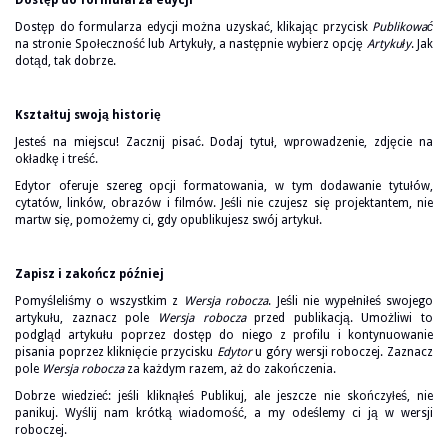
Dostęp do formularza edycji
Dostęp do formularza edycji można uzyskać, klikając przycisk
Publikować
na stronie Społeczność lub Artykuły, a następnie wybierz opcję
Artykuły
. Jak
dotąd, tak dobrze.
Kształtuj swoją historię
Jesteś na miejscu! Zacznij pisać. Dodaj tytuł, wprowadzenie, zdjęcie na
okładkę i treść.
Edytor oferuje szereg opcji formatowania, w tym dodawanie tytułów,
cytatów, linków, obrazów i filmów. Jeśli nie czujesz się projektantem, nie
martw się, pomożemy ci, gdy opublikujesz swój artykuł.
Zapisz i zakończ później
Pomyśleliśmy o wszystkim z
Wersja robocza
. Jeśli nie wypełniłeś swojego
artykułu, zaznacz pole
Wersja robocza
przed publikacją. Umożliwi to
podgląd artykułu poprzez dostęp do niego z profilu i kontynuowanie
pisania poprzez kliknięcie przycisku
Edytor
u góry wersji roboczej. Zaznacz
pole
Wersja robocza
za każdym razem, aż do zakończenia.
Dobrze wiedzieć: jeśli kliknąłeś Publikuj, ale jeszcze nie skończyłeś, nie
panikuj. Wyślij nam krótką wiadomość, a my odeślemy ci ją w wersji
roboczej.