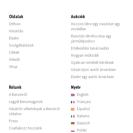
LÁTOGATÁSOK
Igen
ÉRTÉKESÍTÉS
egyéni
Oldalak
Aukciók
GÉPJÁRMŰ-NYILVÁNTARTÁSI OKMÁNY
Francia
Otthon
Hozzon létre egy riasztást egy
modellen
Videó
Vásárlás
Riasztás létrehozása egy
Eladni
járműtípushoz
Szolgáltatások
Értékesítési tanácsadás
Leírás
Cikkek
Hogyan működik
Videók
Gyakran ismételt kérdések
Ez a francia gyártmányú, 1988-as Volvo 340 DL egy használt autó, amelynek kilo
Shop
Vásároljon autót árverésen
Eladni egy autót árverésen
Rólunk
Nyelv
Kívülről az eladó jelzi, hogy a jármű jó állapotban van. A szürke karosszérián c
A Benzinről
English
Legyél Benzinügynök
Français
Vásárlói vélemények a Benzin.fr
Español
oldalon
Italiano
Press
A belső térben az eladó jelzi, hogy a jármű nagyon jó állapotban van. A szürk
Deutsch
Csatlakozz hozzánk
Polski