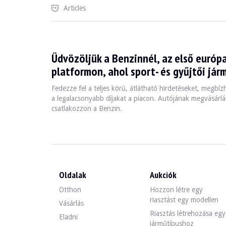
Articles
Üdvözöljük a Benzinnél, az első európa
platformon, ahol sport- és gyűjtői jár
Fedezze fel a teljes körű, átlátható hirdetéseket, megbí
a legalacsonyabb díjakat a piacon. Autójának megvásárlás
csatlakozzon a Benzin.
Oldalak
Aukciók
Otthon
Hozzon létre egy
riasztást egy modellen
Vásárlás
Riasztás létrehozása egy
Eladni
járműtípushoz