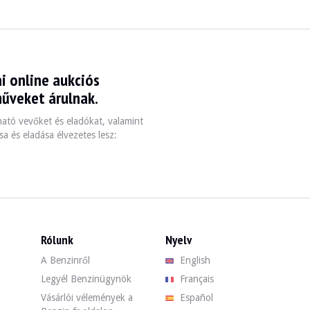
i online aukciós
műveket árulnak.
zható vevőket és eladókat, valamint
a és eladása élvezetes lesz:
Rólunk
Nyelv
A Benzinről
English
Legyél Benzinügynök
Français
Vásárlói vélemények a
Español