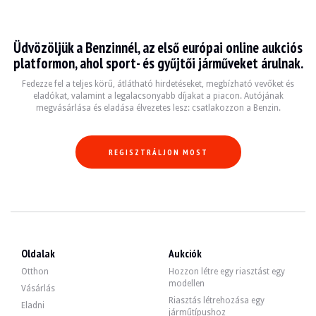
Plymouth Autres
Üdvözöljük a Benzinnél, az első európai online aukciós
Fedezze fel az összes eladó Plymouth Autres hirdetésünket. Találja meg haszná
platformon, ahol sport- és gyűjtői járműveket árulnak.
Fedezze fel a teljes körű, átlátható hirdetéseket, megbízható vevőket és
eladókat, valamint a legalacsonyabb díjakat a piacon. Autójának
megvásárlása és eladása élvezetes lesz: csatlakozzon a Benzin.
REGISZTRÁLJON MOST
Oldalak
Aukciók
Otthon
Hozzon létre egy riasztást egy
modellen
Vásárlás
Riasztás létrehozása egy
Eladni
járműtípushoz