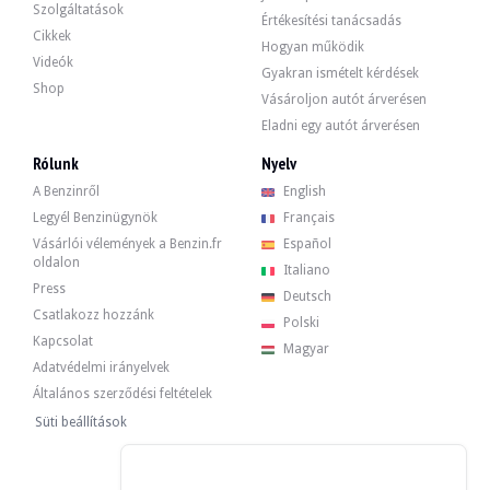
Szolgáltatások
Értékesítési tanácsadás
Cikkek
Hogyan működik
Videók
Gyakran ismételt kérdések
Shop
Vásároljon autót árverésen
Eladni egy autót árverésen
Rólunk
Nyelv
A Benzinről
English
Legyél Benzinügynök
Français
Vásárlói vélemények a Benzin.fr
Español
oldalon
Italiano
Press
Deutsch
Csatlakozz hozzánk
Polski
Kapcsolat
Magyar
Adatvédelmi irányelvek
Általános szerződési feltételek
Süti beállítások