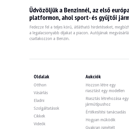
Üdvözöljük a Benzinnél, az első európa
La Moto Guzzi Motos est une icône de la moto italienne, 
platformon, ahol sport- és gyűjtői jár
Fedezze fel a teljes körű, átlátható hirdetéseket, megbí
Fiche technique
a legalacsonyabb díjakat a piacon. Autójának megvásárlás
csatlakozzon a Benzin.
Années de production
Moteur
Puissanc
1921 - Présent
V2, 850 cc
70 - 80 ch
Oldalak
Aukciók
Guide de l'acheteur
Otthon
Hozzon létre egy
riasztást egy modellen
Lors de l'achat d'une Moto Guzzi Motos, il est essentiel
Vásárlás
Riasztás létrehozása egy
Eladni
Fedezze fel az összes eladó Moto Guzzi Motos hirdetésün
járműtípushoz
Szolgáltatások
Értékesítési tanácsadás
Moto Guzzi Motos — Eladv
Cikkek
Hogyan működik
Videók
Gyakran ismételt