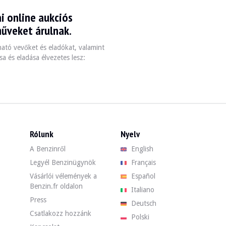
i online aukciós
produite entre 1921 et aujourd'hui, reconnue pour son design distinctif e
műveket árulnak.
zható vevőket és eladókat, valamint
a és eladása élvezetes lesz:
e
Transmission
Poids
0-100 km/h
Manuelle à 5 vitesses
200 kg
Variable selon version
Rólunk
Nyelv
A Benzinről
English
 de vérifier l'état général du moteur et de la transmission, car des probl
Legyél Benzinügynök
Français
Vásárlói vélemények a
Español
ket. Találja meg használt Moto Guzzi Motos járművét a Benzin oldalán a l
Benzin.fr oldalon
Italiano
a
Press
Deutsch
Csatlakozz hozzánk
Polski