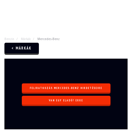
Benzin
Márkák
Mercedes-Benz
< MÁRKÁK
FELIRATKOZÁS MERCEDES-BENZ HIRDETÉSEIRE
VAN EGY ELADÓ? ERRE