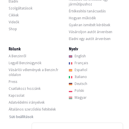
Eladni
járműtípushoz
Szolgáltatások
Értékesítési tanácsadás
Cikkek
Hogyan működik
Videók
Gyakran ismételt kérdések
Shop
Vásároljon autót árverésen
Eladni egy autót árverésen
Rólunk
Nyelv
A Benzinről
English
Legyél Benzinügynök
Français
Vásárlói vélemények a Benzin.fr
Español
oldalon
Italiano
Press
Deutsch
Csatlakozz hozzánk
Polski
Kapcsolat
Magyar
Adatvédelmi irányelvek
Általános szerződési feltételek
Süti beállítások