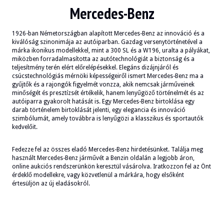
Mercedes-Benz
1926-ban Németországban alapított Mercedes-Benz az innováció és a
kiválóság szinonimája az autóiparban. Gazdag versenytörténetével a
márka ikonikus modellekkel, mint a 300 SL és a W196, uralta a pályákat,
miközben forradalmasította az autótechnológiát a biztonság és a
teljesítmény terén elért előrelépésekkel. Elegáns dizájnjáról és
csúcstechnológiás mérnöki képességeiről ismert Mercedes-Benz ma a
gyűjtők és a rajongók figyelmét vonzza, akik nemcsak járműveinek
minőségét és presztízsét értékelik, hanem lenyűgöző történelmét és az
autóiparra gyakorolt hatását is. Egy Mercedes-Benz birtoklása egy
darab történelem birtoklását jelenti, egy elegancia és innováció
szimbólumát, amely továbbra is lenyűgözi a klasszikus és sportautók
kedvelőit.
Fedezze fel az összes eladó Mercedes-Benz hirdetésünket. Találja meg
használt Mercedes-Benz járművét a Benzin oldalán a legjobb áron,
online aukciós rendszerünkön keresztül vásárolva. Iratkozzon fel az Önt
érdeklő modellekre, vagy közvetlenül a márkára, hogy elsőként
értesüljön az új eladásokról.