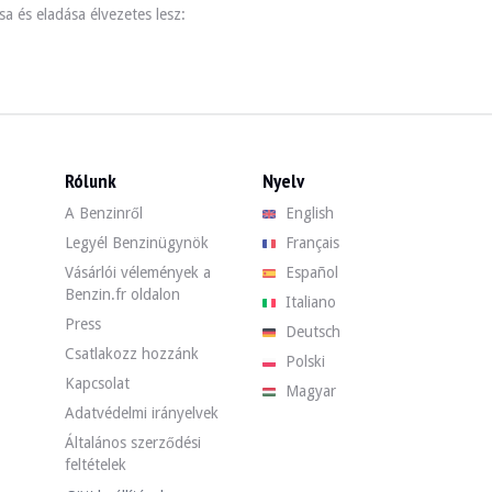
a és eladása élvezetes lesz:
Rólunk
Nyelv
A Benzinről
English
Legyél Benzinügynök
Français
Vásárlói vélemények a
Español
Benzin.fr oldalon
Italiano
Press
Deutsch
Csatlakozz hozzánk
Polski
Kapcsolat
Magyar
Adatvédelmi irányelvek
Általános szerződési
feltételek