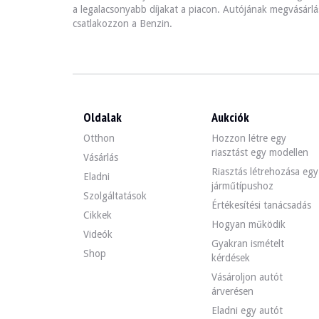
a legalacsonyabb díjakat a piacon. Autójának megvásárlás
csatlakozzon a Benzin.
Oldalak
Aukciók
Otthon
Hozzon létre egy
riasztást egy modellen
Vásárlás
Riasztás létrehozása egy
Eladni
járműtípushoz
Szolgáltatások
Értékesítési tanácsadás
Cikkek
Hogyan működik
Videók
Gyakran ismételt
Shop
kérdések
Vásároljon autót
árverésen
Eladni egy autót