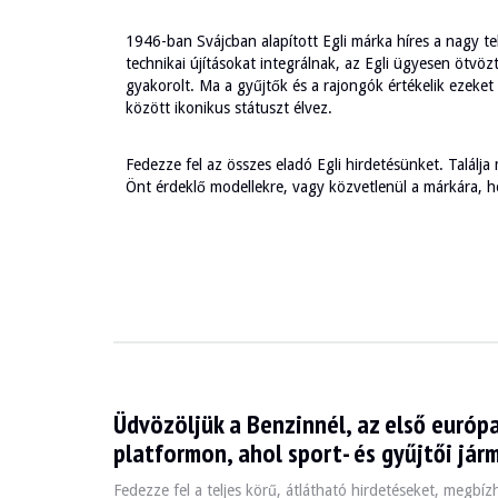
1946-ban Svájcban alapított Egli márka híres a nagy tel
technikai újításokat integrálnak, az Egli ügyesen ötvö
gyakorolt. Ma a gyűjtők és a rajongók értékelik ezeket 
között ikonikus státuszt élvez.
Fedezze fel az összes eladó Egli hirdetésünket. Találja
Önt érdeklő modellekre, vagy közvetlenül a márkára, ho
Üdvözöljük a Benzinnél, az első európa
platformon, ahol sport- és gyűjtői jár
Fedezze fel a teljes körű, átlátható hirdetéseket, megbí