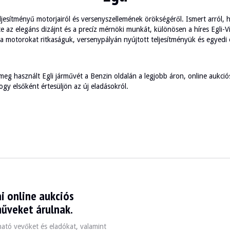
jesítményű motorjairól és versenyszellemének örökségéről. Ismert arról, h
zte az elegáns dizájnt és a precíz mérnöki munkát, különösen a híres Egli
a motorokat ritkaságuk, versenypályán nyújtott teljesítményük és egyedi e
 meg használt Egli járművét a Benzin oldalán a legjobb áron, online aukci
gy elsőként értesüljön az új eladásokról.
i online aukciós
műveket árulnak.
zható vevőket és eladókat, valamint