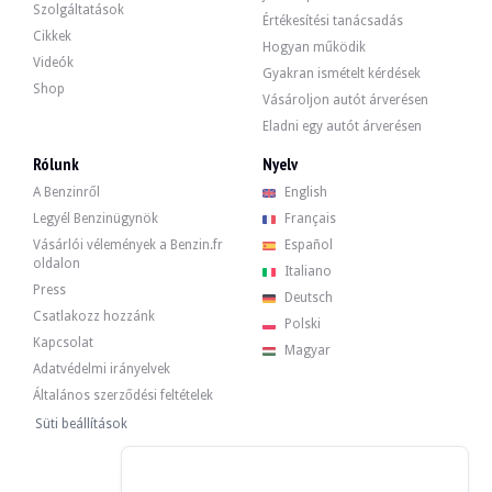
Szolgáltatások
Értékesítési tanácsadás
Cikkek
Hogyan működik
Videók
Gyakran ismételt kérdések
Shop
Vásároljon autót árverésen
Eladni egy autót árverésen
Rólunk
Nyelv
A Benzinről
English
Legyél Benzinügynök
Français
Vásárlói vélemények a Benzin.fr
Español
oldalon
Italiano
Press
Deutsch
Csatlakozz hozzánk
Polski
Kapcsolat
Magyar
Adatvédelmi irányelvek
Általános szerződési feltételek
Süti beállítások