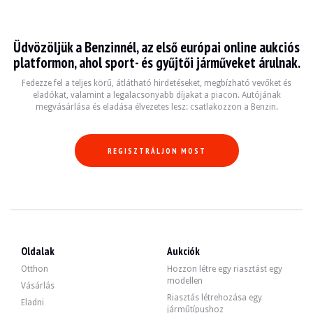
Bugatti Chiron
Üdvözöljük a Benzinnél, az első európai online aukciós
La Bugatti Chiron, produite entre 2016 et 2022, est une supercar qui incarne l
platformon, ahol sport- és gyűjtői járműveket árulnak.
Fiche technique
Fedezze fel a teljes körű, átlátható hirdetéseket, megbízható vevőket és
eladókat, valamint a legalacsonyabb díjakat a piacon. Autójának
megvásárlása és eladása élvezetes lesz: csatlakozzon a Benzin.
Années de production
Moteur
Puissance
Tra
2016 - 2022
8,0 L W16 quad-turbo
1500 ch
Tran
REGISZTRÁLJON MOST
Guide de l'acheteur
Lorsque vous envisagez l'achat d'une Bugatti Chiron, il est crucial de vérifier 
Fedezze fel az összes eladó Bugatti Chiron hirdetésünket. Találja meg használt
Oldalak
Aukciók
Otthon
Hozzon létre egy riasztást egy
modellen
Vásárlás
Riasztás létrehozása egy
Eladni
járműtípushoz