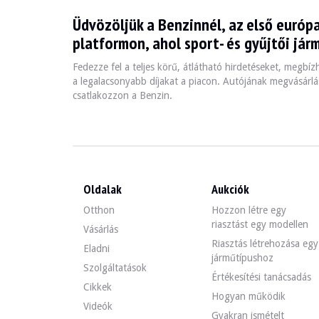
Üdvözöljük a Benzinnél, az első európa
La BMW Série 7 E32, produite entre 1986 et 1994, est une
platformon, ahol sport- és gyűjtői jár
Fedezze fel a teljes körű, átlátható hirdetéseket, megbí
Fiche technique
a legalacsonyabb díjakat a piacon. Autójának megvásárlás
csatlakozzon a Benzin.
Années de production
Moteur
Puissance
1986 - 1994
V8 / V12
250 - 300 ch
Oldalak
Aukciók
Guide de l'acheteur
Otthon
Hozzon létre egy
riasztást egy modellen
Lors de l'achat d'une BMW Série 7 E32, il est essentiel d
Vásárlás
Riasztás létrehozása egy
Eladni
Fedezze fel az összes eladó BMW Serie 7 e32 hirdetésünk
járműtípushoz
Szolgáltatások
Értékesítési tanácsadás
BMW Serie 7 e32 — Eladva
Cikkek
Hogyan működik
Videók
Gyakran ismételt