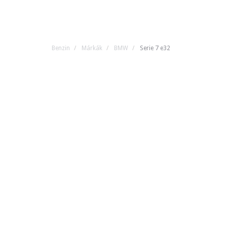
Benzin
Márkák
BMW
Serie 7 e32