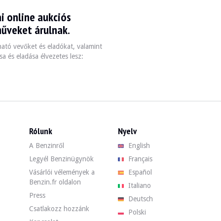
i online aukciós
 berline de luxe emblématique qui allie technologie avancée et confort su
műveket árulnak.
zható vevőket és eladókat, valamint
a és eladása élvezetes lesz:
Transmission
Poids
 (variable selon version)
Manuelle/Automatique
1,600 - 1,800 kg (
Rólunk
Nyelv
A Benzinről
English
e vérifier l'état général de la carrosserie et de la mécanique, car la corr
Legyél Benzinügynök
Français
Vásárlói vélemények a
Español
et. Találja meg használt BMW Serie 7 e32 járművét a Benzin oldalán a legj
Benzin.fr oldalon
Italiano
Press
Deutsch
Csatlakozz hozzánk
Polski